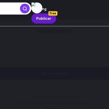
free
Publicar
Iniciar sesión
Iniciar sesión
¿Has olvidado tu contraseña?
Al continuar, aceptas los
Términos y Condiciones
.
Registro