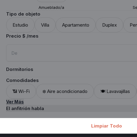
Amueblado/a
Se
Tipo de objeto
Estudio
Villa
Apartamento
Duplex
Pe
Precio $ /mes
Dormitorios
Comodidades
📶 Wi-Fi
❄️ Aire acondicionado
🍽️ Lavavajillas
Ver Más
El anfitrión habla
Limpiar Todo