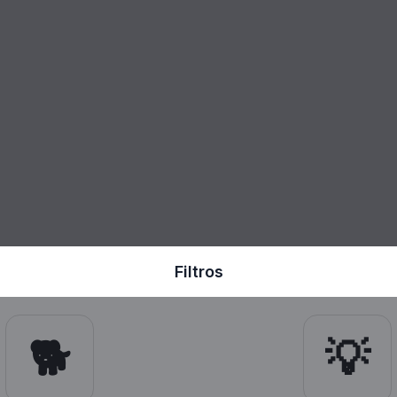
Filtros
🐕
💡