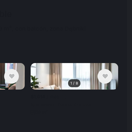
ble
9 m², con balcón, zona Dębniki
1
/
8
Ver 8 fotos
$1,014
/ mes
Apartamento , Polonia, Cracovia
39 m²