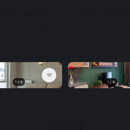
ta propiedad ya no está disponi
covia moderno departamento de 2 ambientes, 4
Anuncios similares en Cracovia
1
/
6
1
/
8
es
$889
/ mes
, Polonia, Cracovia
Apartamento , Polonia, Cracovia
1 dormitorio
1 baño
41 m²
Ver Más