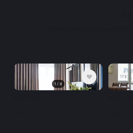
Es
Alquiler a largo plazo en Cra
1
/
8
$862
/ mes
$834
/ m
Apartamento , Polonia, Cracovia
Apartamento 
36 m²
50 m²