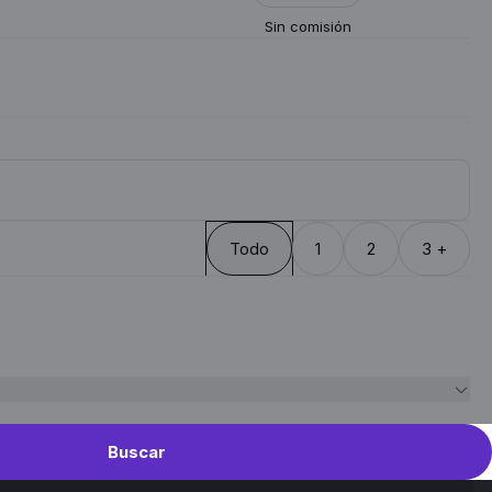
Sin comisión
Todo
1
2
3 +
Buscar