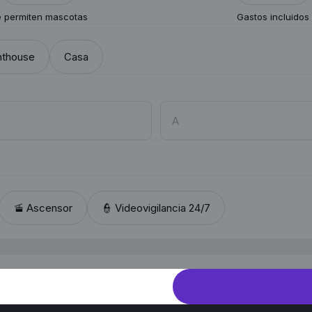
 permiten mascotas
Gastos incluidos
nthouse
Casa
🚡 Ascensor
👮 Videovigilancia 24/7