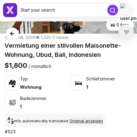
Start your search
📸 5 foto
1
/
5
🕒 Nov 08, 2025
👁️ 1,325 (1 heute)
Vermietung einer stilvollen Maisonette-
Wohnung, Ubud, Bali, Indonesien
$1,800
/ monatlich
Typ
Schlafzimmer
🏘
🛌
Wohnung
1
Badezimmer
🛀
1
Info automatically translated
Original anzeigen
#523