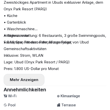
Zweistöckiges Apartment in Ubuds exklusiver Anlage, dem
Onyx Park Resort (PARQ)
• Küche
• Gartenblick
• Waschmaschine
• Wohnzimmer
Anlagenausstattung: 6 Restaurants, 3 große Swimmingpools,
• 8 Minuten mit dem Fahrrad zum Palast von Ubud
Sauna, Spa, Fitnesscenter, Morgenyoga,
Gemeinschaftsaktivitäten
Inklusive: Strom, WLAN
Lage: Ubud (Onyx Park Resort / PARQ)
Preis: 1.800 US-Dollar pro Monat
Mehr Anzeigen
Annehmlichkeiten
📶 Wi-Fi
❄️ Klimaanlage
💦 Pool
🏬 Terrasse