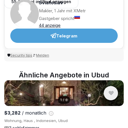
55 Angebot in Ubud anzeigen
Sviatoslav
Makler, 1 Jahr mit XMetr
Gastgeber spricht
44 anzeige
Telegram
Security tips
Melden
🛡
🚩
Ähnliche Angebote in Ubud
1
/
8
$3,282
/ monatlich
Wohnung, Haus , Indonesien, Ubud
3 schlafzimmer