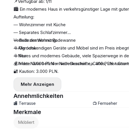
📌Verfügbar ab: 1/11
🏙 Ein modernes Haus in verkehrsgünstiger Lage mit guter
Aufteilung:
— Wohnzimmer mit Küche
— Separates Schlafzimmer
— Badezimmer mit Badewanne
Vorteile der Wohnung:
— Ogródek
📎Alle notwendigen Geräte und Möbel sind im Preis inbegri
— Flur
📎Neues und modernes Gebäude, viele Spazierwege in de
📎In der Nähe befinden sich Geschäfte, Cafés, Restaurants
💰 Miete: 3.000 PLN + Nebenkosten: ca. 400 PLN + Strom
🔐 Kaution: 3.000 PLN.
Mehr Anzeigen
Annehmlichkeiten
🏬 Terrasse
📺 Fernseher
Merkmale
Möbliert