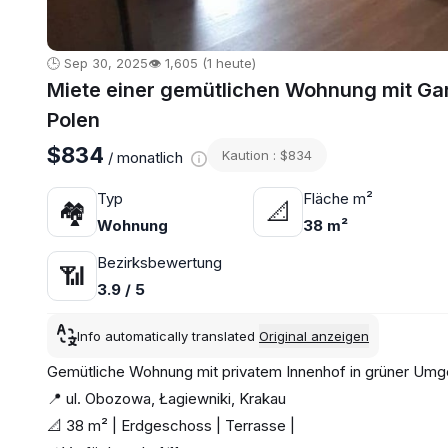
🕒 Sep 30, 2025
👁️ 1,605 (1 heute)
Miete einer gemütlichen Wohnung mit Gart
Polen
$834
Kaution : $834
/ monatlich
Typ
Fläche m²
🏘
📐
Wohnung
38 m²
Bezirksbewertung
📶
3.9 / 5
Info automatically translated
Original anzeigen
Gemütliche Wohnung mit privatem Innenhof in grüner Um
📍 ul. Obozowa, Łagiewniki, Krakau
📐 38 m² | Erdgeschoss | Terrasse |