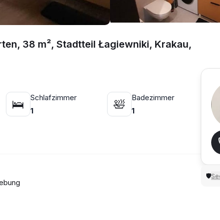
en, 38 m², Stadtteil Łagiewniki, Krakau,
Schlafzimmer
Badezimmer
🛌
🛀
1
1
Sec
🛡
gebung