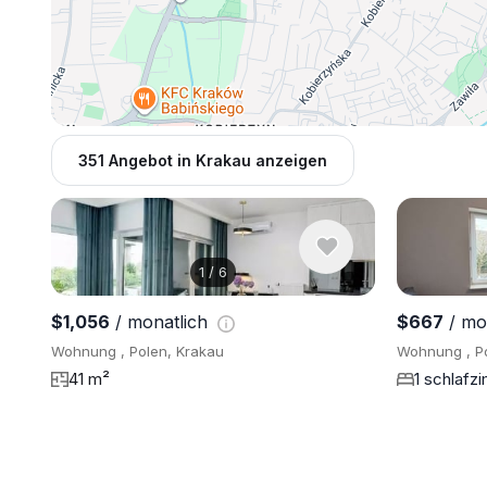
351 Angebot in Krakau anzeigen
1
/
6
$1,056
/ monatlich
$667
/ mo
Wohnung , Polen, Krakau
Wohnung , Po
41 m²
1 schlafz