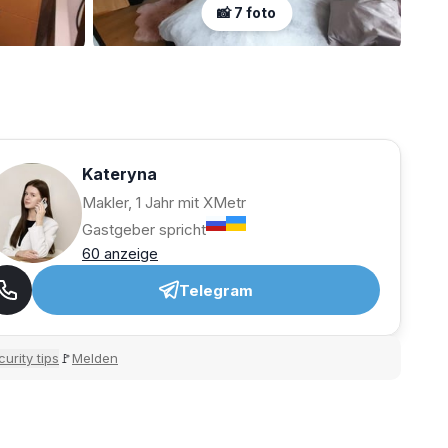
📸 7 foto
Kateryna
Makler, 1 Jahr mit XMetr
Gastgeber spricht
60 anzeige
Telegram
urity tips
Melden
🚩