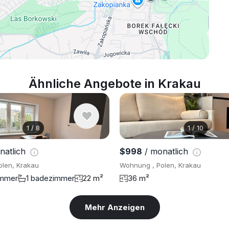
Ähnliche Angebote in Krakau
1
/
8
1
/
10
natlich
$998
/ monatlich
len, Krakau
Wohnung , Polen, Krakau
immer
1 badezimmer
22 m²
36 m²
Mehr Anzeigen