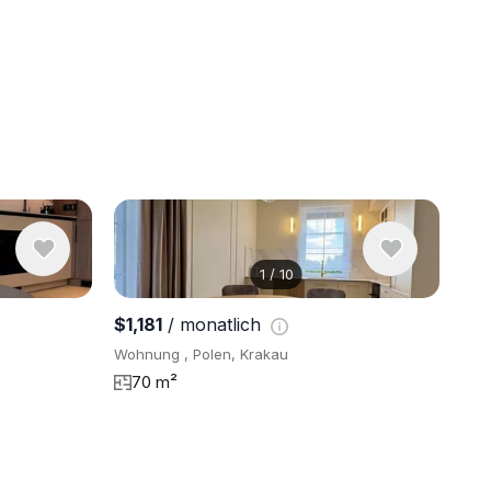
1
/
10
6 Fotos an
$1,181
/ monatlich
Wohnung , Polen, Krakau
70 m²