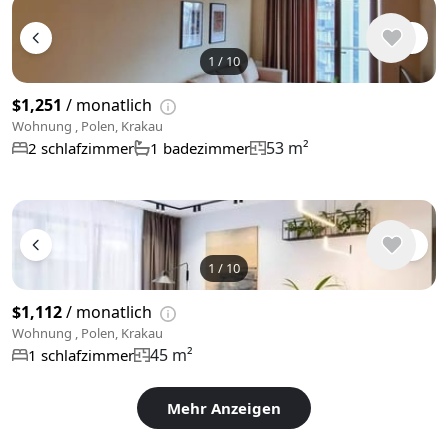
1
/
10
$1,251
/ monatlich
Wohnung , Polen, Krakau
53 m²
2 schlafzimmer
1 badezimmer
1
/
10
$1,112
/ monatlich
Wohnung , Polen, Krakau
45 m²
1 schlafzimmer
Mehr Anzeigen