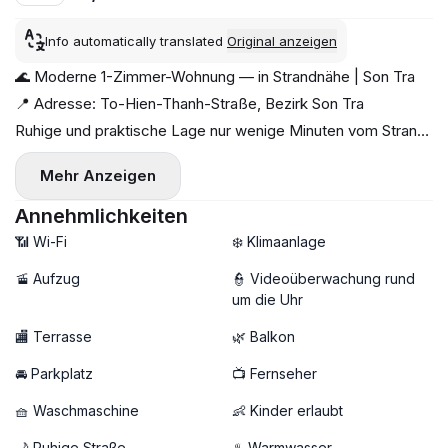
Info automatically translated
Original anzeigen
🌊 Moderne 1-Zimmer-Wohnung — in Strandnähe | Son Tra
📍 Adresse: To-Hien-Thanh-Straße, Bezirk Son Tra
Ruhige und praktische Lage nur wenige Minuten vom Strand
entfernt, umgeben von Cafés, Restaurants und Mini-
Mehr Anzeigen
Supermärkten 🌴☕
✨ Highlights der Wohnung:
Annehmlichkeiten
— Neubau-Wohnung mit 1 Schlafzimmer
📶 Wi-Fi
❄️ Klimaanlage
— Geräumiger Grundriss mit luftigem privatem Balkon 🌤️
🚡 Aufzug
👮 Videoüberwachung rund
— Vollmöbliert, modern und bezugsfertig
um die Uhr
— Eigene Waschmaschine 🧺
🏬 Terrasse
🌿 Balkon
🚀 Highspeed-WLAN
💰 Preis: 13 – 15,5 Millionen VND/Monat (je nach Etage)
🚘 Parkplatz
📺 Fernseher
📩 Schreiben Sie jetzt für eine Besichtigung — Wohnungen in
🧺 Waschmaschine
👶 Kinder erlaubt
dieser Lage sind schnell weg!
🌙 Ruhige Straße
♨️ Warmwasser