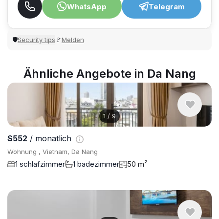
WhatsApp
Telegram
Security tips
Melden
🛡
🚩
Ähnliche Angebote in Da Nang
1
/
9
$552
/ monatlich
Wohnung , Vietnam, Da Nang
1 schlafzimmer
1 badezimmer
50 m²