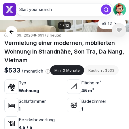
Start your search
📸 12 foto
1
/
12
🕒 Mai 09, 2026
👁️ 691 (3 heute)
Vermietung einer modernen, möblierten
Wohnung in Strandnähe, Son Tra, Da Nang,
Vietnam
$533
Min. 3 Monate
Kaution : $533
/ monatlich
Typ
Fläche m²
🏘
📐
Wohnung
45 m²
Schlafzimmer
Badezimmer
🛌
🛀
1
1
Bezirksbewertung
📶
4.5 / 5