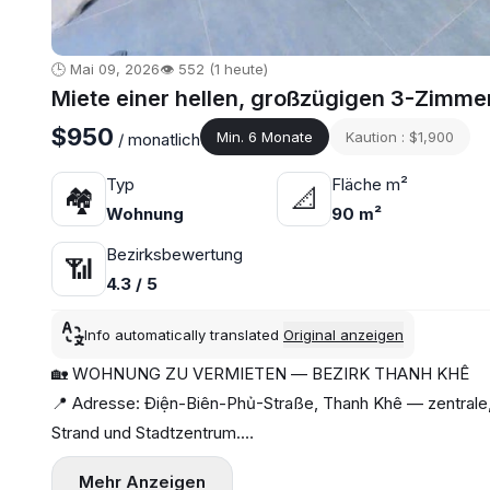
🕒 Mai 09, 2026
👁️ 552 (1 heute)
Miete einer hellen, großzügigen 3-Zimm
$950
Min. 6 Monate
Kaution : $1,900
/ monatlich
Typ
Fläche m²
🏘
📐
Wohnung
90 m²
Bezirksbewertung
📶
4.3 / 5
Info automatically translated
Original anzeigen
🏡 WOHNUNG ZU VERMIETEN — BEZIRK THANH KHÊ
📍 Adresse: Điện-Biên-Phủ-Straße, Thanh Khê — zentrale,
Strand und Stadtzentrum.
🛏 Haus mit 3 Schlafzimmern
Mehr Anzeigen