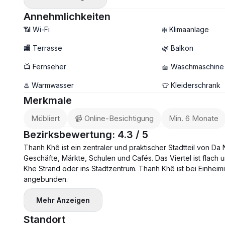
🌞 Heller und geräumiger Wohnbereich
🛋 Vollmöbliert — einfach den Koffer mitbringen!
Annehmlichkeiten
💰 Preis: 25.000.000 VND/Monat
📶 Wi-Fi
❄️ Klimaanlage
🔐 Kaution: 2 Monate
🏬 Terrasse
🌿 Balkon
💳 Zahlung: 3 Monate
📺 Fernseher
🧺 Waschmaschine
📆 Mietdauer: mindestens 6–12 Monate
📅 Verfügbar ab 26. Mai
♨️ Warmwasser
👕 Kleiderschrank
✨ Geeignet für Familien, Berufstätige oder Langzeitaufent
Merkmale
Möbliert
📹 Online-Besichtigung
Min. 6 Monate
Bezirksbewertung: 4.3 / 5
Thanh Khê ist ein zentraler und praktischer Stadtteil von Da
Geschäfte, Märkte, Schulen und Cafés. Das Viertel ist flac
Khe Strand oder ins Stadtzentrum. Thanh Khê ist bei Einheimi
angebunden.
Mehr Anzeigen
Standort