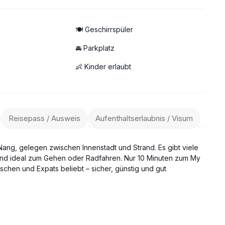
🍽️ Geschirrspüler
🚘 Parkplatz
👶 Kinder erlaubt
halte in Da Nang.
Reisepass / Ausweis
Aufenthaltserlaubnis / Visum
 Nang, gelegen zwischen Innenstadt und Strand. Es gibt viele
h und ideal zum Gehen oder Radfahren. Nur 10 Minuten zum My
schen und Expats beliebt – sicher, günstig und gut