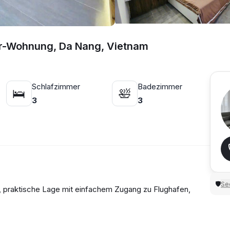
er-Wohnung, Da Nang, Vietnam
Schlafzimmer
Badezimmer
🛌
🛀
3
3
Sec
🛡
 praktische Lage mit einfachem Zugang zu Flughafen,