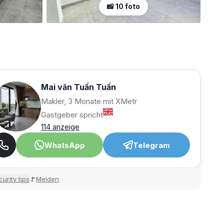
📸 10 foto
Mai văn Tuấn Tuấn
Makler, 3 Monate mit XMetr
Gastgeber spricht
114 anzeige
WhatsApp
Telegram
urity tips
Melden
🚩