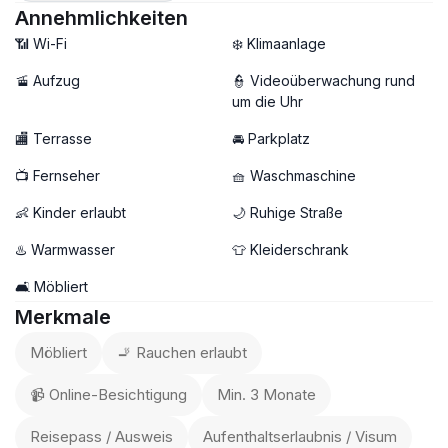
Annehmlichkeiten
📶 Wi-Fi
❄️ Klimaanlage
🚡 Aufzug
👮 Videoüberwachung rund
um die Uhr
🏬 Terrasse
🚘 Parkplatz
📺 Fernseher
🧺 Waschmaschine
👶 Kinder erlaubt
🌙 Ruhige Straße
♨️ Warmwasser
👕 Kleiderschrank
🛋️ Möbliert
Merkmale
Möbliert
🚬 Rauchen erlaubt
📹 Online-Besichtigung
Min. 3 Monate
Reisepass / Ausweis
Aufenthaltserlaubnis / Visum