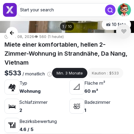
Start your search
📸 10 foto
1
/
10
🕒 Mai 08, 2026
👁️ 560 (1 heute)
Miete einer komfortablen, hellen 2-
Zimmer-Wohnung in Strandnähe, Da Nang,
Vietnam
$533
Min. 3 Monate
Kaution : $533
/ monatlich
Typ
Fläche m²
🏘
📐
Wohnung
60 m²
Schlafzimmer
Badezimmer
🛌
🛀
2
1
Bezirksbewertung
📶
4.6 / 5