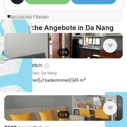
Security tips
Melden
🛡
🚩
Ähnliche Angebote in Da Nang
1
/
6
$400
/ monatlich
Wohnung , Vietnam, Da Nang
1 schlafzimmer
1 badezimmer
45 m²
1
/
9