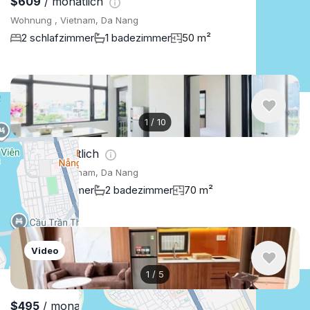
$609
/ monatlich
Wohnung , Vietnam, Da Nang
2 schlafzimmer
1 badezimmer
50 m²
1
/
10
$761
/ monatlich
Wohnung , Vietnam, Da Nang
2 schlafzimmer
2 badezimmer
70 m²
Video
1
/
5
$495
/ monatlich