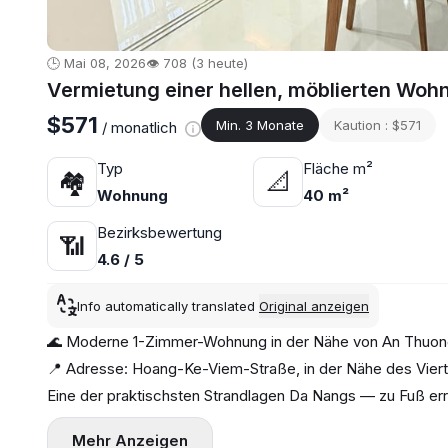
🕒 Mai 08, 2026
👁️ 708 (3 heute)
Vermietung einer hellen, möblierten Woh
$571
Min. 3 Monate
Kaution : $571
/ monatlich
Typ
Fläche m²
🏘
📐
Wohnung
40 m²
Bezirksbewertung
📶
4.6 / 5
Info automatically translated
Original anzeigen
🌊 Moderne 1-Zimmer-Wohnung in der Nähe von An Thuo
📍 Adresse: Hoang-Ke-Viem-Straße, in der Nähe des Vier
Eine der praktischsten Strandlagen Da Nangs — zu Fuß err
Geschäfte 🌴☕
Mehr Anzeigen