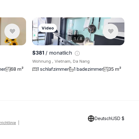
Video
1
/
8
6 Fotos an
$381
/ monatlich
Wohnung , Vietnam, Da Nang
mer
68 m²
1 schlafzimmer
1 badezimmer
35 m²
Deutsch
USD $
ichtlinie
|