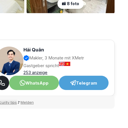
📸 8 foto
Hải Quân
Makler, 3 Monate mit XMetr
Gastgeber spricht
253 anzeige
WhatsApp
Telegram
urity tips
Melden
🚩