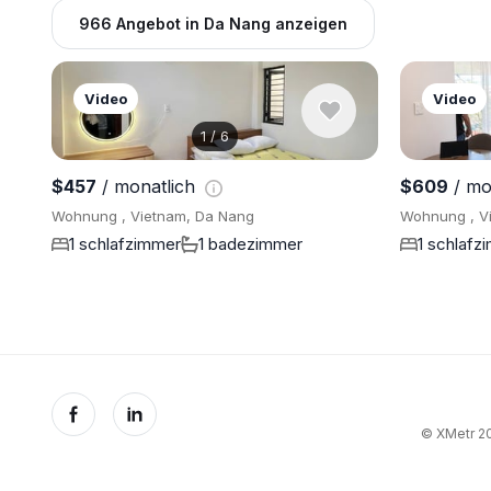
966 Angebot in Da Nang anzeigen
Video
Video
1
/
6
$457
/ monatlich
$609
/ mo
Wohnung , Vietnam, Da Nang
Wohnung , V
1 schlafzimmer
1 badezimmer
1 schlafz
© XMetr 20