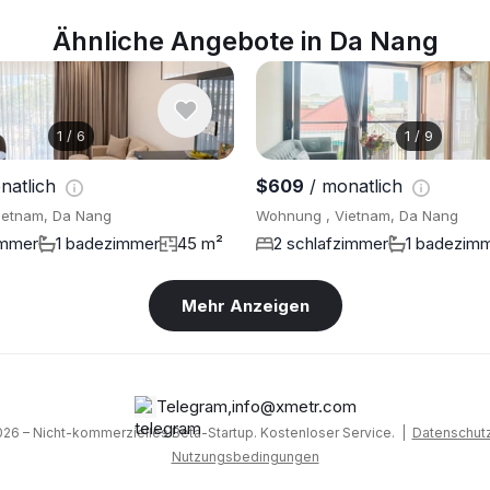
Ähnliche Angebote in Da Nang
1
/
6
1
/
9
natlich
$609
/ monatlich
ietnam, Da Nang
Wohnung , Vietnam, Da Nang
immer
1 badezimmer
45 m²
2 schlafzimmer
1 badezim
Mehr Anzeigen
Telegram
,
info@xmetr.com
26 – Nicht-kommerzielles Beta-Startup. Kostenloser Service. |
Datenschutzr
Nutzungsbedingungen