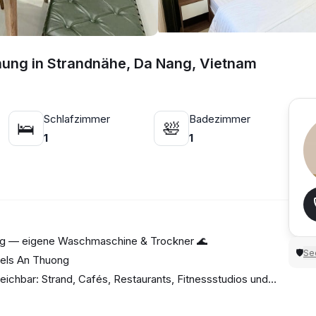
nung in Strandnähe, Da Nang, Vietnam
Schlafzimmer
Badezimmer
🛌
🛀
1
1
ng — eigene Waschmaschine & Trockner 🌊
Sec
🛡
tels An Thuong
eichbar: Strand, Cafés, Restaurants, Fitnessstudios und