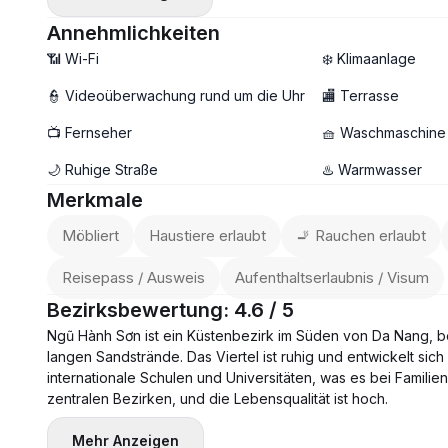
✨ Ausstattung der Wohnung:
— Komfortabler Grundriss mit 1 Schlafzimmer
Annehmlichkeiten
— Heller und luftiger Wohnbereich 🌤️
📶 Wi-Fi
❄️ Klimaanlage
— Vollmöbliert — bezugsfertig
👮 Videoüberwachung rund um die Uhr
🏬 Terrasse
🧺 Eigene Waschmaschine & eigener Trockner
📺 Fernseher
🧺 Waschmaschine
🚀 Highspeed-WLAN
In einer ruhigen Gasse gelegen und dennoch nah an allem
🌙 Ruhige Straße
♨️ Warmwasser
📩 Schreiben Sie jetzt für eine Besichtigung
Merkmale
Möbliert
Haustiere erlaubt
🚬 Rauchen erlaubt
Reisepass / Ausweis
Aufenthaltserlaubnis / Visum
Bezirksbewertung: 4.6 / 5
Ngũ Hành Sơn ist ein Küstenbezirk im Süden von Da Nang, b
langen Sandstrände. Das Viertel ist ruhig und entwickelt sich
internationale Schulen und Universitäten, was es bei Familien
zentralen Bezirken, und die Lebensqualität ist hoch.
Mehr Anzeigen