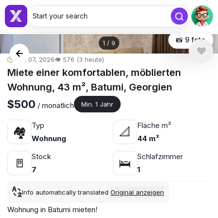
Start your search
📸 9 foto
1
/
9
🕒 Mai 07, 2026
👁️ 576 (3 heute)
Miete einer komfortablen, möblierten
Wohnung, 43 m², Batumi, Georgien
$500
Min. 1 Jahr
/ monatlich
Typ
Fläche m²
🏘
📐
Wohnung
44 m²
Stock
Schlafzimmer
🚪
🛌
7
1
Info automatically translated
Original anzeigen
Wohnung in Batumi mieten!