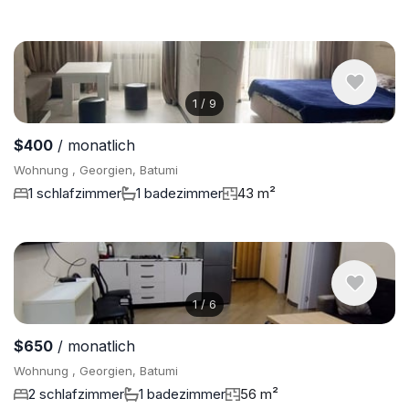
1
/
9
$400
/ monatlich
Wohnung , Georgien, Batumi
1 schlafzimmer
1 badezimmer
43 m²
1
/
6
$650
/ monatlich
Wohnung , Georgien, Batumi
2 schlafzimmer
1 badezimmer
56 m²