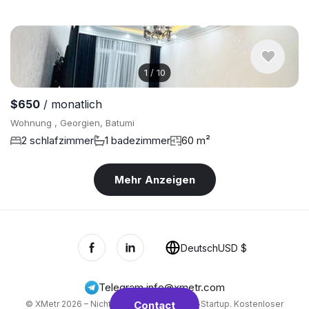
1
/
10
$650
/ monatlich
Wohnung , Georgien, Batumi
2 schlafzimmer
1 badezimmer
60 m²
Mehr Anzeigen
Deutsch
USD $
Telegram
,
info@xmetr.com
© XMetr 2026 – Nicht-kommerzielles Beta-Startup. Kostenloser
Contact