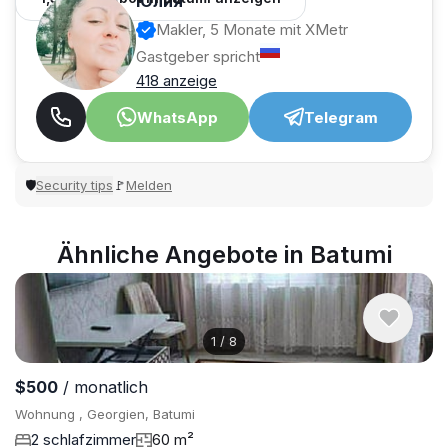
Юлия
Makler, 5 Monate mit XMetr
Gastgeber spricht
418 anzeige
WhatsApp
Telegram
Security tips
Melden
🛡
🚩
Ähnliche Angebote in Batumi
1
/
8
$500
/ monatlich
Wohnung , Georgien, Batumi
2 schlafzimmer
60 m²