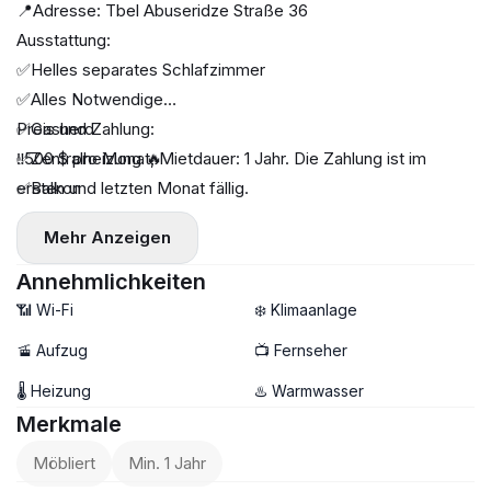
📍Adresse: Tbel Abuseridze Straße 36
Ausstattung:
✅Helles separates Schlafzimmer
✅Alles Notwendige
✅Gasherd
Preis und Zahlung:
✅Zentralheizung 🔥
‼️500 $ pro Monat, Mietdauer: 1 Jahr. Die Zahlung ist im
✅Balkon
ersten und letzten Monat fällig.
✅43 m², 7. Stock (von 20)
Mehr Anzeigen
✅Nur wenige Blocks vom Dynamo-Stadion entfernt 🏟️
Annehmlichkeiten
📶 Wi-Fi
❄️ Klimaanlage
🚡 Aufzug
📺 Fernseher
🌡 Heizung
♨️ Warmwasser
Merkmale
Möbliert
Min. 1 Jahr