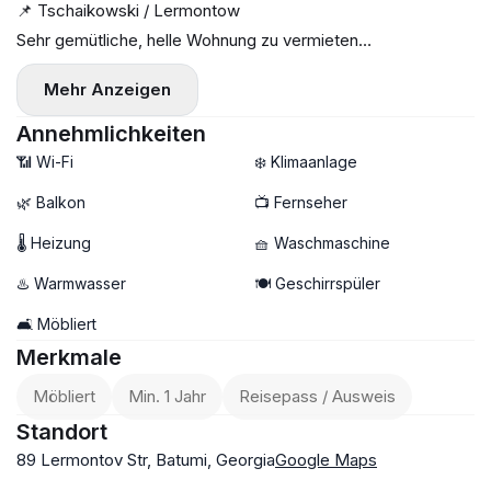
📌 Tschaikowski / Lermontow
Sehr gemütliche, helle Wohnung zu vermieten
✔️ 2 Zimmer, 1 helles Schlafzimmer
Mehr Anzeigen
✔️ 43 m²
💢 Zentralheizung
Annehmlichkeiten
💢 Klimaanlage
📶 Wi-Fi
❄️ Klimaanlage
✔️ Geschirrspüler
🌿 Balkon
📺 Fernseher
✔️ Backofen
🌡 Heizung
🧺 Waschmaschine
✅ Balkon
💰 $450
♨️ Warmwasser
🍽️ Geschirrspüler
💳 Zahlung für den ersten und letzten Monat
🛋️ Möbliert
🔰 3594
Merkmale
Möbliert
Min. 1 Jahr
Reisepass / Ausweis
Standort
89 Lermontov Str, Batumi, Georgia
Google Maps