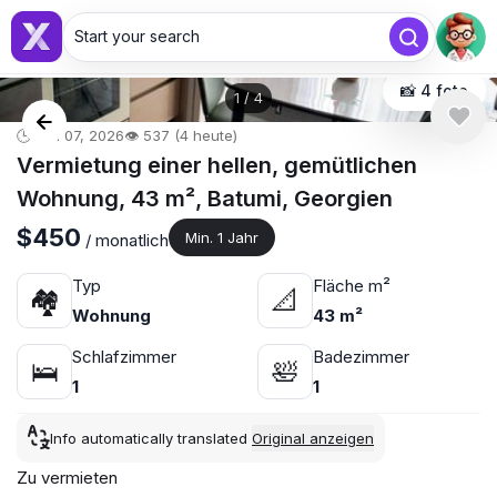
Start your search
📸 4 foto
1
/
4
🕒 Mai 07, 2026
👁️ 537 (4 heute)
Vermietung einer hellen, gemütlichen
Wohnung, 43 m², Batumi, Georgien
$450
Min. 1 Jahr
/ monatlich
Typ
Fläche m²
🏘
📐
Wohnung
43 m²
Schlafzimmer
Badezimmer
🛌
🛀
1
1
Info automatically translated
Original anzeigen
Zu vermieten