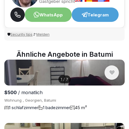
Gastgeber spricht
WhatsApp
Telegram
Security tips
Melden
🛡
🚩
Ähnliche Angebote in Batumi
1
/
7
$500
/ monatlich
Wohnung , Georgien, Batumi
1 schlafzimmer
1 badezimmer
45 m²