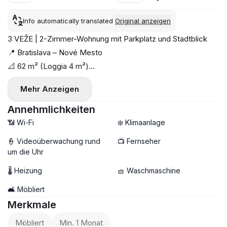
Info automatically translated
Original anzeigen
3 VEŽE | 2-Zimmer-Wohnung mit Parkplatz und Stadtblick
📍 Bratislava – Nové Mesto
📐 62 m² (Loggia 4 m²)
🏢 16 / 22 Etage
Mehr Anzeigen
☀️ Ausrichtung: Südwesten
📦 Sofort verfügbar
Annehmlichkeiten
🐾 Katze erlaubt
📶 Wi-Fi
❄️ Klimaanlage
Moderne und stilvolle Wohnung im beliebten Komplex 3
👮 Videoüberwachung rund
📺 Fernseher
Veže. Vollständig ausgestattet — einziehen und wohlfühlen.
um die Uhr
🏠 Grundriss:
🌡 Heizung
🧺 Waschmaschine
— Wohnzimmer mit Küche
— separates Schlafzimmer
🛋️ Möbliert
— Badezimmer
Merkmale
— Loggia mit Stadtblick
Möbliert
Min. 1 Monat