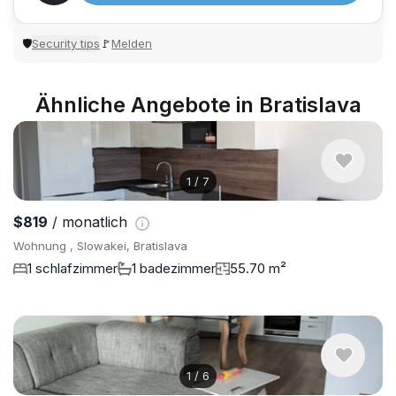
Security tips
Melden
🛡
🚩
Ähnliche Angebote in Bratislava
1
/
7
$819
/ monatlich
Wohnung , Slowakei, Bratislava
1 schlafzimmer
1 badezimmer
55.70 m²
1
/
6