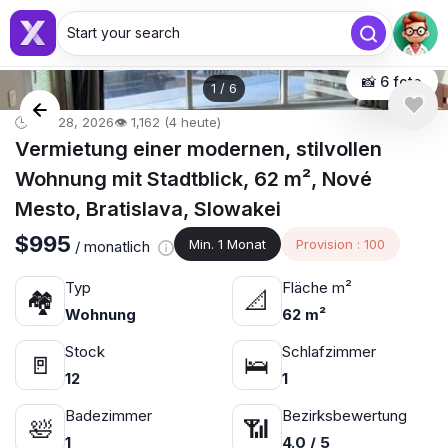
Start your search
📸 6 foto
1
/
6
🕒 Apr 28, 2026
👁️ 1,162 (4 heute)
Vermietung einer modernen, stilvollen
Wohnung mit Stadtblick, 62 m², Nové
Mesto, Bratislava, Slowakei
$995
Min. 1 Monat
Provision : 100
/ monatlich
Typ
Fläche m²
🏘
📐
Wohnung
62 m²
Stock
Schlafzimmer
🚪
🛌
12
1
Badezimmer
Bezirksbewertung
🛀
📶
1
4.0 / 5