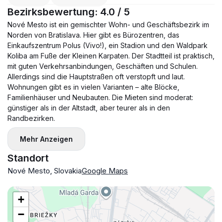
🛋 Ausstattung:
Bezirksbewertung: 4.0 / 5
— neue Matratzen (160×200)
Nové Mesto ist ein gemischter Wohn- und Geschäftsbezirk im
— Klimaanlage in jedem Zimmer
Norden von Bratislava. Hier gibt es Bürozentren, das
— Deckenventilatoren
Einkaufszentrum Polus (Vivo!), ein Stadion und den Waldpark
Koliba am Fuße der Kleinen Karpaten. Der Stadtteil ist praktisch,
— Smart-Heizung
mit guten Verkehrsanbindungen, Geschäften und Schulen.
— schnelles Internet (500 Mbit/s)
Allerdings sind die Hauptstraßen oft verstopft und laut.
— TV 55" + Soundbar
Wohnungen gibt es in vielen Varianten – alte Blöcke,
— vollausgestattete Küche
Familienhäuser und Neubauten. Die Mieten sind moderat:
günstiger als in der Altstadt, aber teurer als in den
🏢 Vorteile des Komplexes:
Randbezirken.
— Rezeption 24/7
— Sicherheitsdienst
Mehr Anzeigen
— privater Fitnessbereich für Bewohner
Standort
🚗 Parkplatz:
Nové Mesto, Slovakia
Google Maps
— Garagenstellplatz (+100 €)
📍 Lage:
+
— Stadion, NTC, GOPASS Arena
−
— Kuchajda, Štrkovec