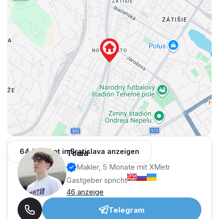
— OC VIVO!, Tehelko
— Straßenbahn in der Nähe
💶 Konditionen:
— Miete: 850 €
— Nebenkosten: 250 €
— Parkplatz: 100 €
➡️ gesamt: 1 200 € / Monat
— Kaution: 1 Monat
🤝 Provision: 100%
64 Angebot in Bratislava anzeigen
Тоша
Makler, 5 Monate mit XMetr
Gastgeber spricht
46 anzeige
Telegram