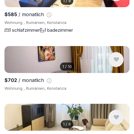
1
/
8
$585
/ monatlich
Wohnung , Rumänien, Konstanza
1 schlafzimmer
1 badezimmer
1
/
10
$702
/ monatlich
Wohnung , Rumänien, Konstanza
1
/
6