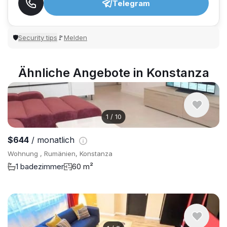
Telegram
Security tips
Melden
🛡
🚩
Ähnliche Angebote in Konstanza
1
/
10
$644
/ monatlich
Wohnung , Rumänien, Konstanza
1 badezimmer
60 m²