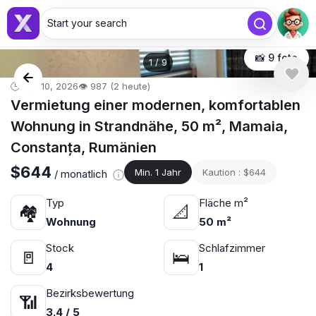
Start your search
📸 9 foto
1
/
9
🕒 Apr 10, 2026
👁️ 987 (2 heute)
Vermietung einer modernen, komfortablen
Wohnung in Strandnähe, 50 m², Mamaia,
Constanța, Rumänien
$644
Min. 1 Jahr
Kaution : $644
/ monatlich
Typ
Fläche m²
🏘
📐
Wohnung
50 m²
Stock
Schlafzimmer
🚪
🛌
4
1
Bezirksbewertung
📶
3.4 / 5