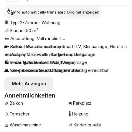
Info automatically translated
Original anzeigen
🏢 Typ: 2-Zimmer-Wohnung
📐 Fläche: 50 m²
🛏 Ausstattung: Voll möbliert
🏡 Balkon, Waschmaschine, Smart-TV, Klimaanlage, Herd mit
💫 Zusätzliche Informationen:
Backofen, Mikrowelle, Kaffeemaschine
🚙 Parkplatz: Im Preis inbegriffen, Tiefgarage
🔥 Heizung: Individuell (Gastherme)
🛍️ In der Nähe: Barrels Pub, Mega Image
♻️ Nebenkosten: Separat abgerechnet
🌊 Uferpromenade und Strände fußläufig erreichbar
🧸 Kinder erlaubt: Ja
Mehr Anzeigen
🐾 Haustiere erlaubt: Nein
📦 Mindestmietdauer: 12 Monate (ANAF-Vertrag)
Annehmlichkeiten
🔐 Kaution: 1 Monatsmiete
🌿 Balkon
🚘 Parkplatz
🌆 Etage: 4./10. Stock
📺 Fernseher
🌡 Heizung
🔆 Provision
🧺 Waschmaschine
👶 Kinder erlaubt
💸 Preis: 550 € / Monat