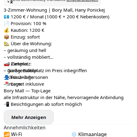
3-Zimmer-Wohnung | Bory Mall, Hany Ponickej
💶 1200 € / Monat (1000 € + 200 € Nebenkosten)
📄 Provision: 100 %
💰 Kaution: 1200 €
📦 Einzug: sofort
🏡 Über die Wohnung:
– geräumig und hell
– vollständig möbliert
– 3 Zimmer
🚗 Parkplatz:
– großer Balkon
– Garagenstellplatz im Preis inbegriffen
– Klimaanlage
👤 Für 2–3 Personen
– Internet inklusive
📍 Lage:
Bory Mall — Top-Lage
alle Infrastruktur in der Nähe, hervorragende Anbindung
📲 Besichtigungen ab sofort möglich
Mehr Anzeigen
Annehmlichkeiten
📶 Wi-Fi
❄️ Klimaanlage