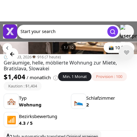
Start your search
1
/
10
📸 10 foto
🕒 Apr 03, 2026
👁️ 916 (7 heute)
Geräumige, helle, möblierte Wohnung zur Miete,
Bratislava, Slowakei
$1,404
Min. 1 Monat
Provision : 100
/ monatlich
Kaution : $1,404
Typ
Schlafzimmer
🏘
🛌
Wohnung
2
Bezirksbewertung
📶
4.3 / 5
Info automatically translated
Original anzeigen