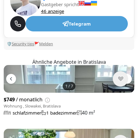
Gastgeber spricht
46 anzeige
Telegram
🛡
Security tips
🚩
Melden
Ähnliche Angebote in Bratislava
1
/
7
$749
/ monatlich
Wohnung , Slowakei, Bratislava
40 m²
1 schlafzimmer
1 badezimmer