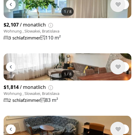
1
/
8
$2,107
/ monatlich
Wohnung , Slowakei, Bratislava
110 m²
3 schlafzimmer
1
/
8
$1,814
/ monatlich
Wohnung , Slowakei, Bratislava
83 m²
2 schlafzimmer