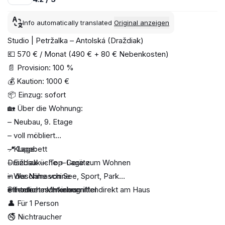
Info automatically translated
Original anzeigen
Studio | Petržalka – Antolská (Draždiak)
💶 570 € / Monat (490 € + 80 € Nebenkosten)
📄 Provision: 100 %
💰 Kaution: 1000 €
📦 Einzug: sofort
🏡 Über die Wohnung:
– Neubau, 9. Etage
– voll möbliert
– Klappbett
📍 Lage:
– Einbauküche + Geräte
Draždiak — Top-Lage zum Wohnen
– Waschmaschine
in der Nähe von See, Sport, Park
– modernes Interieur
öffentliche Verkehrsmittel direkt am Haus
🌐 Internet nicht inbegriffen
👤 Für 1 Person
🚭 Nichtraucher