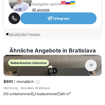
Gastgeber spricht
46 anzeige
Telegram
Security tips
Melden
🛡
🚩
Ähnliche Angebote in Bratislava
Nebenkosten inklusive
1
/
4
$901
/ monatlich
Wohnung , Slowakei, Bratislava
1 schlafzimmer
1 badezimmer
40 m²