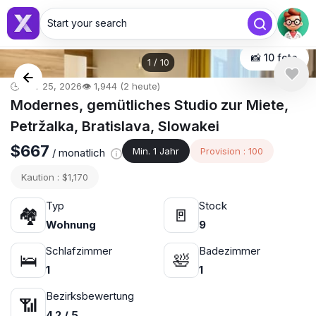
Start your search
📸 10 foto
1
/
10
🕒 Mär 25, 2026
👁️ 1,944 (2 heute)
Modernes, gemütliches Studio zur Miete,
Petržalka, Bratislava, Slowakei
$667
Min. 1 Jahr
Provision : 100
/ monatlich
Kaution : $1,170
Typ
Stock
🏘
🚪
Wohnung
9
Schlafzimmer
Badezimmer
🛌
🛀
1
1
Bezirksbewertung
📶
4.2 / 5