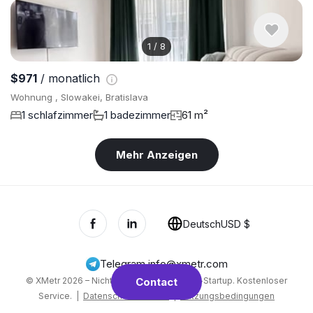
1
/
8
$971
/ monatlich
Wohnung , Slowakei, Bratislava
1 schlafzimmer
1 badezimmer
61 m²
Mehr Anzeigen
Deutsch
USD $
Telegram
,
info@xmetr.com
© XMetr 2026 – Nicht-kommerzielles Beta-Startup. Kostenloser
Contact
Service. |
Datenschutzrichtlinie
|
Nutzungsbedingungen