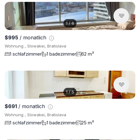
1
/
6
$995
/ monatlich
Wohnung , Slowakei, Bratislava
1 schlafzimmer
1 badezimmer
62 m²
1
/
5
$691
/ monatlich
Wohnung , Slowakei, Bratislava
1 schlafzimmer
1 badezimmer
25 m²