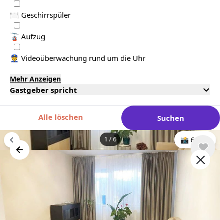
🍽️ Geschirrspüler
🚡 Aufzug
👮 Videoüberwachung rund um die Uhr
Mehr Anzeigen
Gastgeber spricht
Alle löschen
Suchen
1
/
6
📸 6 foto