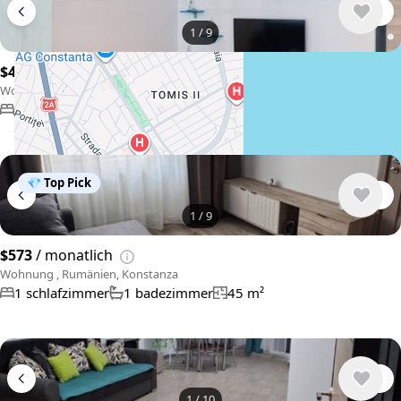
1
/
9
$468
/ monatlich
Wohnung , Rumänien, Konstanza
1 schlafzimmer
1 badezimmer
55 m²
💎 Top Pick
1
/
9
$573
/ monatlich
Wohnung , Rumänien, Konstanza
1 schlafzimmer
1 badezimmer
45 m²
1
/
10