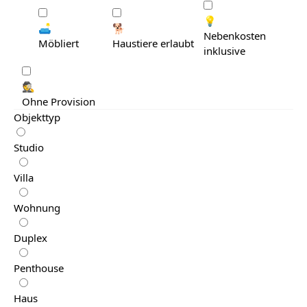
💡
🛋️
🐕
Nebenkosten
Möbliert
Haustiere erlaubt
inklusive
🕵️
Ohne Provision
Objekttyp
Studio
Villa
Wohnung
Duplex
Penthouse
Haus