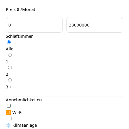
Preis $ /Monat
Schlafzimmer
Alle
1
2
3 +
Annehmlichkeiten
📶 Wi-Fi
❄️ Klimaanlage