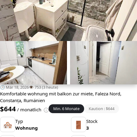
🕒 Mär 18, 2026
👁️ 753 (3 heute)
Komfortable wohnung mit balkon zur miete, Faleza Nord,
Constanța, Rumänien
$644
Min. 6 Monate
Kaution : $644
/ monatlich
Typ
Stock
🏘
🚪
Wohnung
3