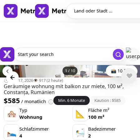
Land oder Stadt ...
Start your search
1
/
10
📸 10 foto
🕒 Mär 17, 2026
👁️ 917 (2 heute)
Geräumige wohnung mit balkon zur miete, 100 м²,
Constanța, Rumänien
$585
Min. 6 Monate
Kaution : $585
/ monatlich
Typ
Fläche m²
🏘
📐
Wohnung
100 m²
Schlafzimmer
Badezimmer
🛌
🛀
4
2