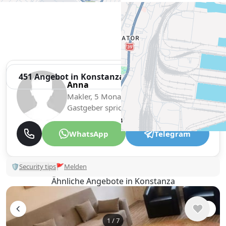
451 Angebot in Konstanza anzeigen
Anna
Makler, 5 Monate mit XMetr
Gastgeber spricht
WhatsApp
Telegram
🛡
Security tips
🚩
Melden
Ähnliche Angebote in Konstanza
1
/
7