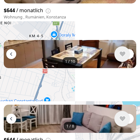
$644
/ monatlich
Wohnung , Rumänien, Konstanza
54 m²
1
/
10
$585
/ monatlich
Wohnung , Rumänien, Konstanza
64 m²
+
−
1
/
8
Use two fingers to move the map
$644
/ monatlich