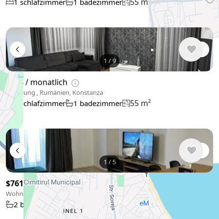
55 m²
1 schlafzimmer
1 badezimmer
1
/
9
$702
/ monatlich
Wohnung , Rumänien, Konstanza
55 m²
1 schlafzimmer
1 badezimmer
1
/
5
$761
/ monatlich
Wohnung , Rumänien, Konstanza
82 m²
2 badezimmer