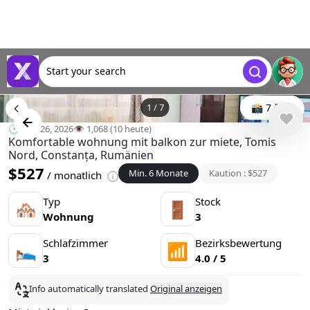
Start your search
1
/
7
📸 7 foto
🕒 Mär 26, 2026
👁️ 1,068 (10 heute)
Komfortable wohnung mit balkon zur miete, Tomis
Nord, Constanța, Rumänien
$527
Min. 6 Monate
Kaution : $527
/ monatlich
Typ
Stock
🏘
🚪
Wohnung
3
Schlafzimmer
Bezirksbewertung
🛌
📶
3
4.0 / 5
Info automatically translated
Original anzeigen