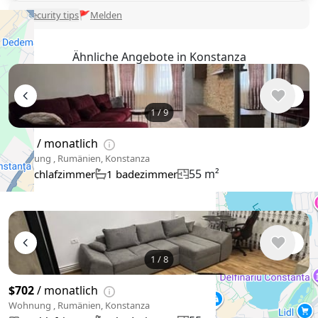
🛡
Security tips
🚩
Melden
Ähnliche Angebote in Konstanza
1
/
9
$562
/ monatlich
Wohnung , Rumänien, Konstanza
55 m²
1 schlafzimmer
1 badezimmer
1
/
8
$702
/ monatlich
Wohnung , Rumänien, Konstanza