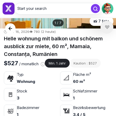
Start your search
📸 7 foto
1
/
7
🕒 Mär 16, 2026
👁️ 780 (2 heute)
Helle wohnung mit balkon und schönem
ausblick zur miete, 60 m², Mamaia,
Constanța, Rumänien
$527
Min. 1 Jahr
Kaution : $527
/ monatlich
Typ
Fläche m²
🏘
📐
Wohnung
60 m²
Stock
Schlafzimmer
🚪
🛌
3
1
Badezimmer
Bezirksbewertung
🛀
📶
1
3.4 / 5