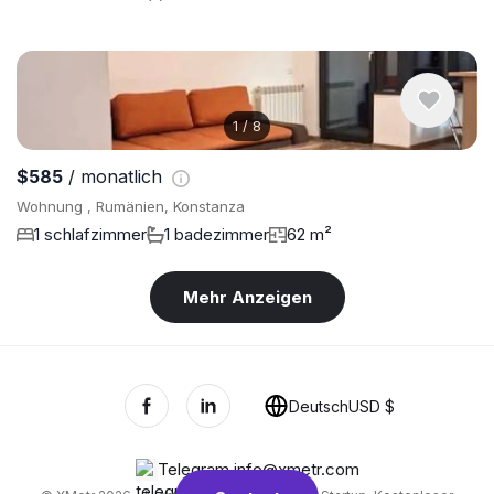
1
/
8
$585
/ monatlich
Wohnung , Rumänien, Konstanza
1 schlafzimmer
1 badezimmer
62 m²
Mehr Anzeigen
Deutsch
USD $
Telegram
,
info@xmetr.com