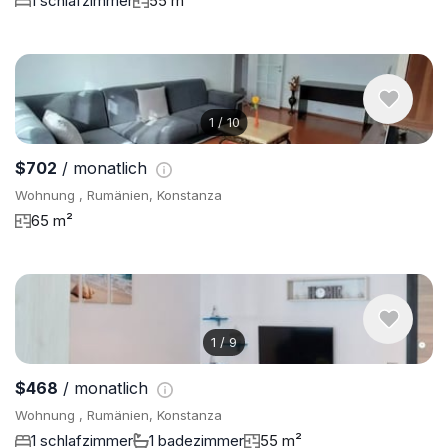
1 schlafzimmer
55 m²
1
/
10
$702
/ monatlich
Wohnung , Rumänien, Konstanza
65 m²
1
/
9
$468
/ monatlich
Wohnung , Rumänien, Konstanza
1 schlafzimmer
1 badezimmer
55 m²