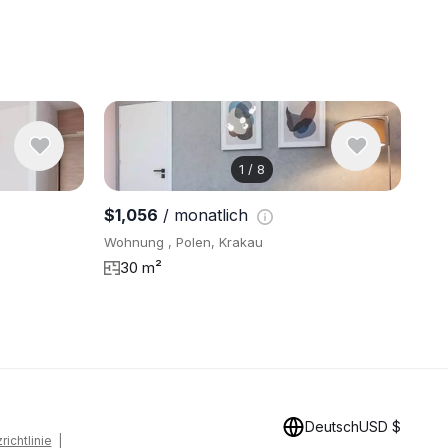
1
/
8
6 Fotos an
$1,056
/ monatlich
Wohnung , Polen, Krakau
30 m²
Deutsch
USD $
ichtlinie
|