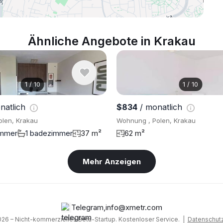
Ähnliche Angebote in Krakau
1
/
10
1
/
10
natlich
$834
/ monatlich
len, Krakau
Wohnung , Polen, Krakau
immer
1 badezimmer
37 m²
62 m²
Mehr Anzeigen
Telegram
,
info@xmetr.com
26 – Nicht-kommerzielles Beta-Startup. Kostenloser Service. |
Datenschutzr