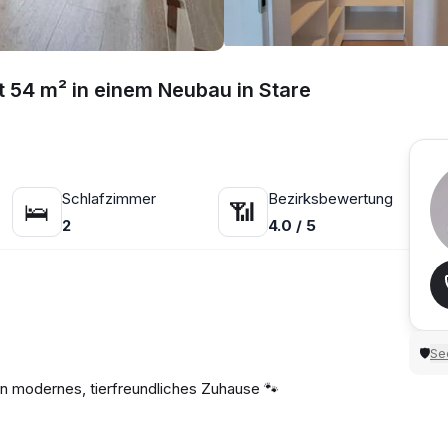
 54 m² in einem Neubau in Stare
Schlafzimmer
Bezirksbewertung
🛌
📶
2
4.0 / 5
Sec
🛡
in modernes, tierfreundliches Zuhause 🐾