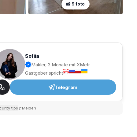
📸 9 foto
Sofiia
Makler, 3 Monate mit XMetr
Gastgeber spricht
Telegram
urity tips
Melden
🚩