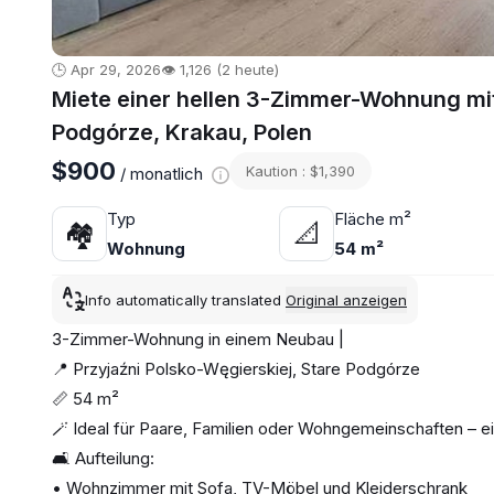
🕒 Apr 29, 2026
👁️ 1,126 (2 heute)
Miete einer hellen 3-Zimmer-Wohnung mit
Podgórze, Krakau, Polen
$900
Kaution : $1,390
/ monatlich
Typ
Fläche m²
🏘
📐
Wohnung
54 m²
Info automatically translated
Original anzeigen
3-Zimmer-Wohnung in einem Neubau |
📍 Przyjaźni Polsko-Węgierskiej, Stare Podgórze
📏 54 m²
🪄 Ideal für Paare, Familien oder Wohngemeinschaften – e
🛋️ Aufteilung:
• Wohnzimmer mit Sofa, TV-Möbel und Kleiderschrank