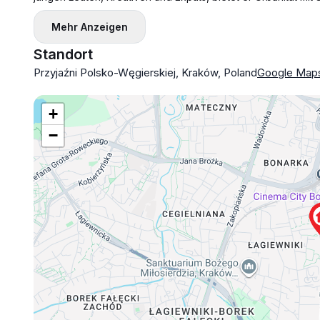
Mehr Anzeigen
Standort
Przyjaźni Polsko-Węgierskiej, Kraków, Poland
Google Map
+
−