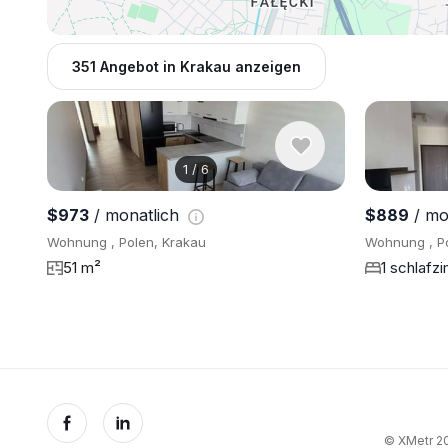
351 Angebot in Krakau anzeigen
1
/
6
$973
/ monatlich
$889
/ mo
Wohnung , Polen, Krakau
Wohnung , Po
51 m²
1 schlafz
© XMetr 20