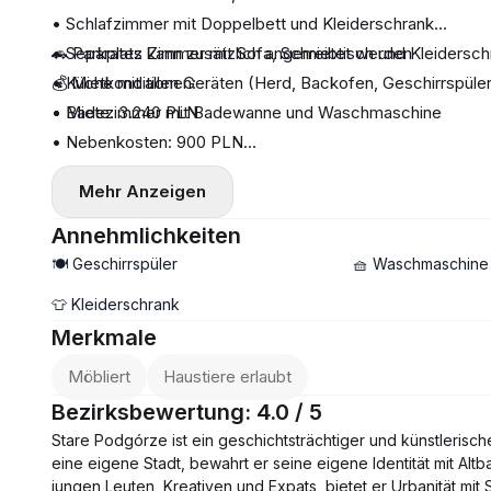
• Schlafzimmer mit Doppelbett und Kleiderschrank
• Separates Zimmer mit Sofa, Schreibtisch und Kleidersch
🚗 Parkplatz kann zusätzlich angemietet werden
• Küche mit allen Geräten (Herd, Backofen, Geschirrspüler
💰 Mietkonditionen:
• Badezimmer mit Badewanne und Waschmaschine
• Miete: 3.240 PLN
• Nebenkosten: 900 PLN
• Strom, Wasser, Heizung: ca. 500 PLN
Mehr Anzeigen
• Kaution: ca. 5.000 PLN
Annehmlichkeiten
🍽️ Geschirrspüler
🧺 Waschmaschine
👕 Kleiderschrank
Merkmale
Möbliert
Haustiere erlaubt
Bezirksbewertung: 4.0 / 5
Stare Podgórze ist ein geschichtsträchtiger und künstlerische
eine eigene Stadt, bewahrt er seine eigene Identität mit Altb
jungen Leuten, Kreativen und Expats, bietet er Urbanität mit