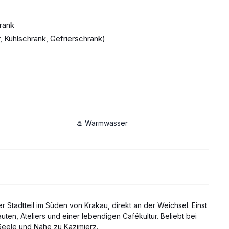
rank
, Kühlschrank, Gefrierschrank)
♨️ Warmwasser
r Stadtteil im Süden von Krakau, direkt an der Weichsel. Einst
auten, Ateliers und einer lebendigen Cafékultur. Beliebt bei
 Seele und Nähe zu Kazimierz.