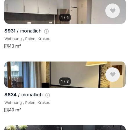
1
/
6
$931
/ monatlich
Wohnung , Polen, Krakau
43 m²
1
/
8
$834
/ monatlich
Wohnung , Polen, Krakau
40 m²