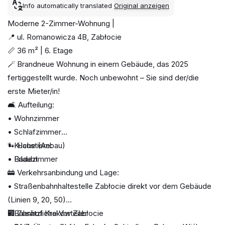
Info automatically translated
Original anzeigen
Moderne 2-Zimmer-Wohnung |
📍 ul. Romanowicza 4B, Zabłocie
📏 36 m² | 6. Etage
🪄 Brandneue Wohnung in einem Gebäude, das 2025
fertiggestellt wurde. Noch unbewohnt – Sie sind der/die
erste Mieter/in!
🛋️ Aufteilung:
• Wohnzimmer
• Schlafzimmer
• Küche (Anbau)
🐾 Haustiere:
• Badezimmer
• Erlaubt
🚋 Verkehrsanbindung und Lage:
• Straßenbahnhaltestelle Zabłocie direkt vor dem Gebäude
(Linien 9, 20, 50)
• Bahnhof Kraków Zabłocie
🏢 Zusätzliche Vorteile: