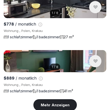
1
/
8
$778
/ monatlich
Wohnung , Polen, Krakau
1 schlafzimmer
1 badezimmer
27 m²
1
/
8
$889
/ monatlich
Wohnung , Polen, Krakau
1 schlafzimmer
1 badezimmer
41 m²
Mehr Anzeigen