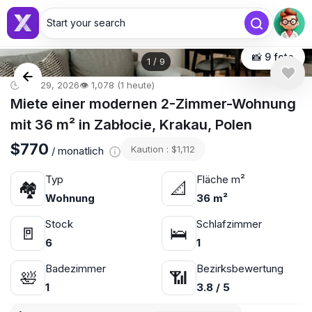
Start your search
📸 9 foto
1
/
9
🕒 Apr 29, 2026
👁️ 1,078 (1 heute)
Miete einer modernen 2-Zimmer-Wohnung
mit 36 m² in Zabłocie, Krakau, Polen
$770
Kaution : $1,112
/ monatlich
Typ
Fläche m²
🏘
📐
Wohnung
36 m²
Stock
Schlafzimmer
🚪
🛌
6
1
Badezimmer
Bezirksbewertung
🛀
📶
1
3.8 / 5