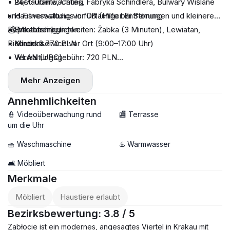
• Restaurants, Cafés, Fabryka Schindlera, Bulwary Wiślane
• 24/7-Überwachung
und Fitnessstudios in fußläufiger Entfernung
• Hausverwaltung vor Ort (Hilfe bei Störungen und kleineren
• Einkaufsmöglichkeiten: Żabka (3 Minuten), Lewiatan,
Reparaturen)
💰 Mietbedingungen:
Biedronka
• Kundenservice vor Ort (9:00–17:00 Uhr)
• Miete: 2.770 PLN
• WLAN (UPC)
• Verwaltungsgebühr: 720 PLN
• + Nebenkosten nach Verbrauch (Strom, Heizung, Wasser,
Mehr Anzeigen
Müllabfuhr) ~500 PLN
• Kaution: 4000 PLN
Annehmlichkeiten
👮 Videoüberwachung rund
🏬 Terrasse
um die Uhr
🧺 Waschmaschine
♨️ Warmwasser
🛋️ Möbliert
Merkmale
Möbliert
Haustiere erlaubt
Bezirksbewertung: 3.8 / 5
Zabłocie ist ein modernes, angesagtes Viertel in Krakau mit