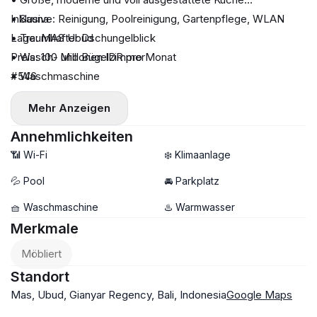
• Sauna
Inklusive: Reinigung, Poolreinigung, Gartenpflege, WLAN
• Traumhafter Dschungelblick
Lage: MAS Ubud
• Wasch- und Bügelzimmer
Preis: 100 Millionen IDR pro Monat
• Waschmaschine
#546
• Großes Grundstück
Mehr Anzeigen
• Swimmingpool
• Parkplätze für Autos und Fahrräder
Annehmlichkeiten
📶 Wi-Fi
❄️ Klimaanlage
💦 Pool
🚘 Parkplatz
🧺 Waschmaschine
♨️ Warmwasser
Merkmale
Möbliert
Standort
Mas, Ubud, Gianyar Regency, Bali, Indonesia
Google Maps