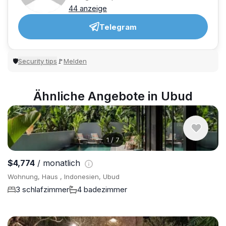
44 anzeige
Telegram
Security tips
Melden
🛡
🚩
Ähnliche Angebote in Ubud
1
/
7
$4,774
/ monatlich
Wohnung, Haus , Indonesien, Ubud
3 schlafzimmer
4 badezimmer