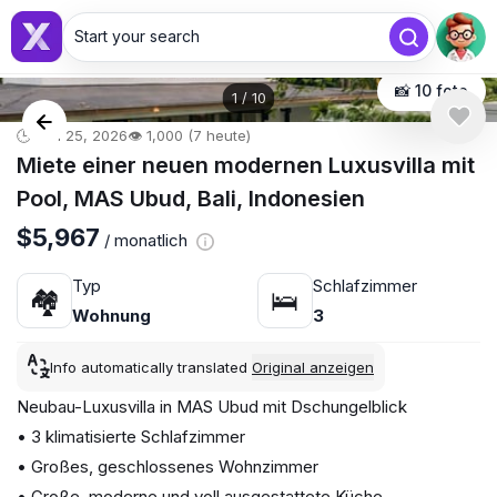
Start your search
📸 10 foto
1
/
10
🕒 Jan 25, 2026
👁️ 1,000 (7 heute)
Miete einer neuen modernen Luxusvilla mit
Pool, MAS Ubud, Bali, Indonesien
$5,967
/ monatlich
Typ
Schlafzimmer
🏘
🛌
Wohnung
3
Info automatically translated
Original anzeigen
Neubau-Luxusvilla in MAS Ubud mit Dschungelblick
• 3 klimatisierte Schlafzimmer
• Großes, geschlossenes Wohnzimmer
• Große, moderne und voll ausgestattete Küche