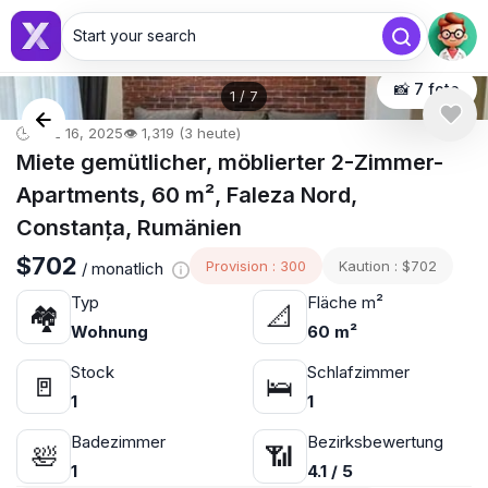
Start your search
📸 7 foto
1
/
7
🕒 Dez 16, 2025
👁️ 1,319 (3 heute)
Miete gemütlicher, möblierter 2-Zimmer-
Apartments, 60 m², Faleza Nord,
Constanța, Rumänien
$702
Provision : 300
Kaution : $702
/ monatlich
Typ
Fläche m²
🏘
📐
Wohnung
60 m²
Stock
Schlafzimmer
🚪
🛌
1
1
Badezimmer
Bezirksbewertung
🛀
📶
1
4.1 / 5