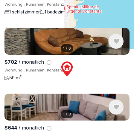
Wohnung , Rumänien, Konstanza
1 schlafzimmer
1 badezimmer
56 m²
+
−
1
/
6
$702
/ monatlich
Wohnung , Rumänien, Konstanza
59 m²
1
/
8
$644
/ monatlich