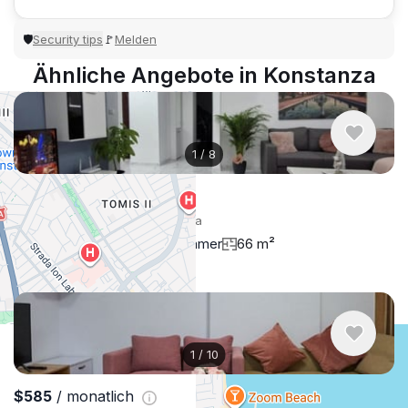
Security tips
Melden
🛡
🚩
Ähnliche Angebote in Konstanza
1
/
8
$702
/ monatlich
Wohnung , Rumänien, Konstanza
1 schlafzimmer
1 badezimmer
66 m²
1
/
10
$585
/ monatlich