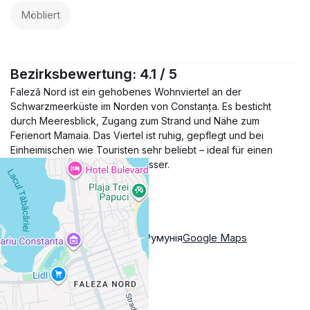
Möbliert
Bezirksbewertung: 4.1 / 5
Faleză Nord ist ein gehobenes Wohnviertel an der
Schwarzmeerküste im Norden von Constanța. Es besticht
durch Meeresblick, Zugang zum Strand und Nähe zum
Ferienort Mamaia. Das Viertel ist ruhig, gepflegt und bei
Einheimischen wie Touristen sehr beliebt – ideal für einen
entspannten Lebensstil am Wasser.
Mehr Anzeigen
Standort
Strada Libertății, Constanța, Румунія
Google Maps