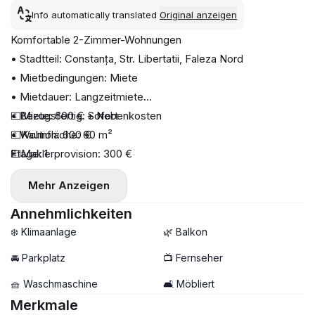
Info automatically translated
Original anzeigen
Komfortable 2-Zimmer-Wohnungen
• Stadtteil: Constanța, Str. Libertatii, Faleza Nord
• Mietbedingungen: Miete
• Mietdauer: Langzeitmiete
• Bezugsfertig: Sofort
💶Miete: 600 € + Nebenkosten
• Wohnfläche: 60 m²
💶Kaution: 600 €
Etage: 1
💶Maklerprovision: 300 €
• Anzahl der Etagen: 3
Mehr Anzeigen
Anzahl der Zimmer: 2
• Ausstattung: Waschmaschine, Klimaanlage, TV
Annehmlichkeiten
• Balkon/Terrasse: Balkon
❄️ Klimaanlage
🌿 Balkon
• Badezimmer: Dusche
🚘 Parkplatz
📺 Fernseher
• Küche: Kühlschrank, Herd, Dunstabzugshaube, Backofen
🧺 Waschmaschine
🛋️ Möbliert
• Umgebung: Meer, Einkaufsmöglichkeiten, Schulen
Merkmale
• Parkplatz: Gemeinschaftsparkplatz