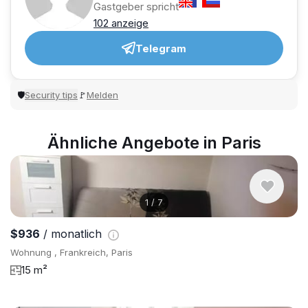
Gastgeber spricht
102 anzeige
Telegram
Security tips
Melden
🛡
🚩
Ähnliche Angebote in Paris
1
/
7
$936
/ monatlich
Wohnung , Frankreich, Paris
15 m²