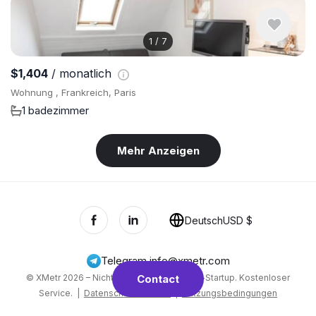
1
/
7
$1,404
/ monatlich
Wohnung , Frankreich, Paris
1 badezimmer
Mehr Anzeigen
Deutsch
USD $
Telegram
,
info@xmetr.com
© XMetr 2026 – Nicht-kommerzielles Beta-Startup. Kostenloser
Contact
Service. |
Datenschutzrichtlinie
|
Nutzungsbedingungen