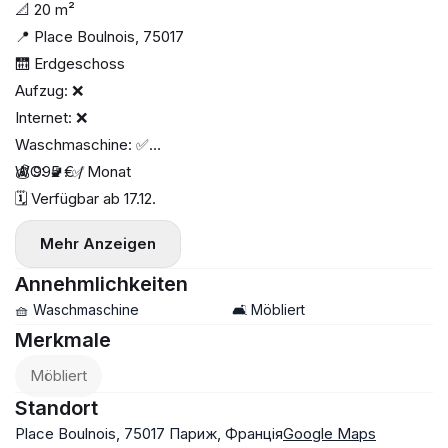
📐 20 m²
📍 Place Boulnois, 75017
🛗 Erdgeschoss
Aufzug: ❌
Internet: ❌
Waschmaschine: ✅
WC: 🚽: ✅
💰 995 € / Monat
🗓 Verfügbar ab 17.12.
Mehr Anzeigen
Annehmlichkeiten
🧺 Waschmaschine
🛋️ Möbliert
Merkmale
Möbliert
Standort
Place Boulnois, 75017 Париж, Франція
Google Maps