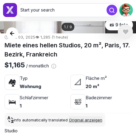
Start your search
📸 9 foto
1
/
9
🕒 Dez 03, 2025
👁️ 1,285 (1 heute)
Miete eines hellen Studios, 20 m², Paris, 17.
Bezirk, Frankreich
$1,165
/ monatlich
Typ
Fläche m²
🏘
📐
Wohnung
20 m²
Schlafzimmer
Badezimmer
🛌
🛀
1
1
Info automatically translated
Original anzeigen
Studio