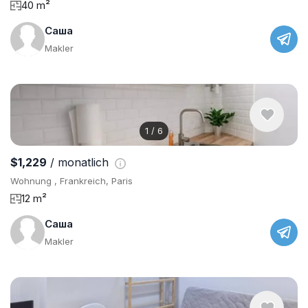
40 m²
Саша
Makler
1
/
6
$1,229
/ monatlich
Wohnung , Frankreich, Paris
12 m²
Саша
Makler