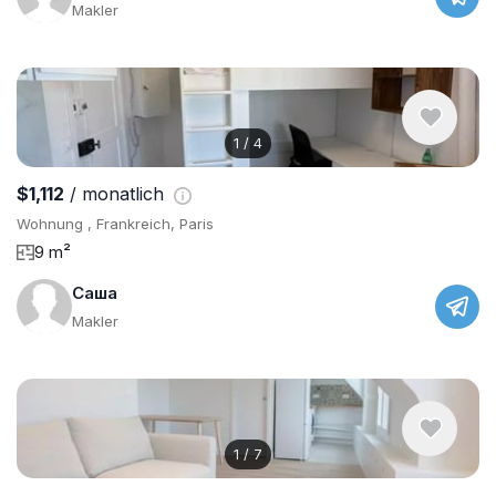
Makler
1
/
4
$1,112
/ monatlich
Wohnung , Frankreich, Paris
9 m²
Саша
Makler
1
/
7