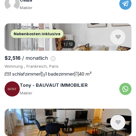
Makler
Nebenkosten inklusive
1
/
12
$2,516
/ monatlich
Wohnung , Frankreich, Paris
1 schlafzimmer
1 badezimmer
40 m²
Tony - BAUVAUT IMMOBILIER
Makler
1
/
8