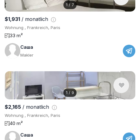
1
/
7
$1,931
/ monatlich
Wohnung , Frankreich, Paris
33 m²
Саша
Makler
1
/
9
$2,165
/ monatlich
Wohnung , Frankreich, Paris
40 m²
Саша