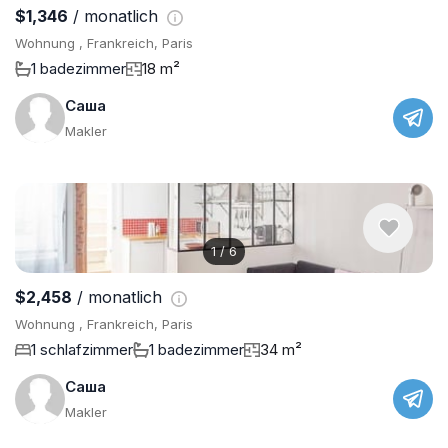
$1,346
/ monatlich
Wohnung , Frankreich, Paris
1 badezimmer
18 m²
Саша
Makler
1
/
6
$2,458
/ monatlich
Wohnung , Frankreich, Paris
1 schlafzimmer
1 badezimmer
34 m²
Саша
Makler