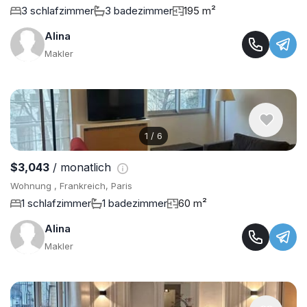
3 schlafzimmer
3 badezimmer
195 m²
Alina
Makler
1
/
6
$3,043
/ monatlich
Wohnung , Frankreich, Paris
1 schlafzimmer
1 badezimmer
60 m²
Alina
Makler