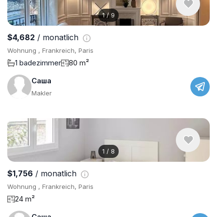
1
/
9
$4,682
/ monatlich
Wohnung , Frankreich, Paris
1 badezimmer
80 m²
Саша
Makler
1
/
8
$1,756
/ monatlich
Wohnung , Frankreich, Paris
24 m²
Саша