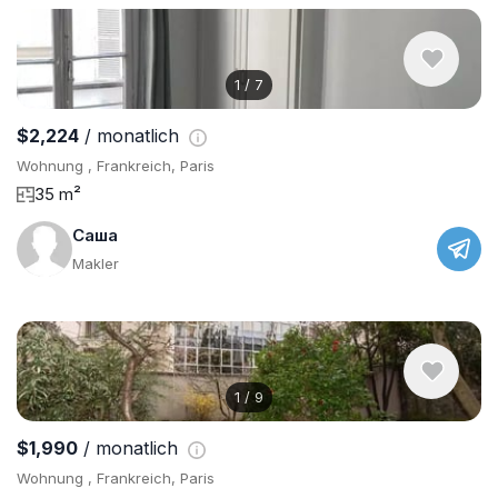
1
/
7
$2,224
/ monatlich
Wohnung , Frankreich, Paris
35 m²
Саша
Makler
1
/
9
$1,990
/ monatlich
Wohnung , Frankreich, Paris