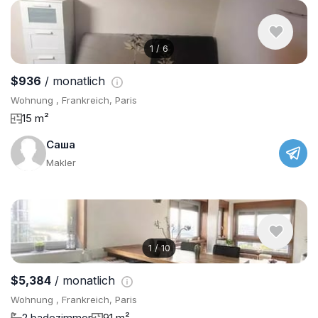
1
/
6
$936
/ monatlich
Wohnung , Frankreich, Paris
15 m²
Саша
Makler
1
/
10
$5,384
/ monatlich
Wohnung , Frankreich, Paris
2 badezimmer
91 m²