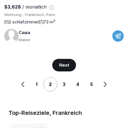
$3,628
/ monatlich
Wohnung , Frankreich, Paris
2 schlafzimmer
73 m²
Саша
Makler
Next
1
2
3
4
5
Top-Reiseziele, Frankreich