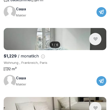
Саша
Makler
1
/
6
$1,229
/ monatlich
Wohnung , Frankreich, Paris
12 m²
Саша
Makler