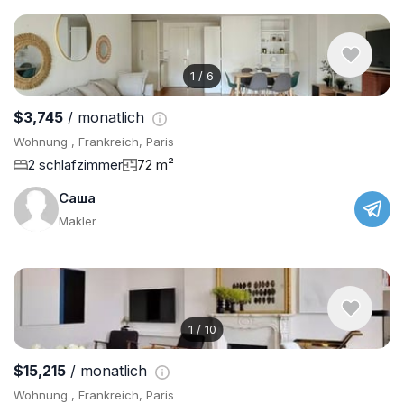
1
/
6
$3,745
/ monatlich
Wohnung , Frankreich, Paris
2 schlafzimmer
72 m²
Саша
Makler
1
/
10
$15,215
/ monatlich
Wohnung , Frankreich, Paris