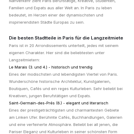
Nahverkehr zieht Paris Berufstätige, Kreative, Studenten,
Familien und Expats aus aller Welt an. In Paris zu leben
bedeutet, im Herzen einer der dynamischsten und
inspirierendsten Städte Europas zu sein.
Die besten Stadtteile in Paris für die Langzeitmiete
Paris ist in 20 Arrondissements unterteilt, jedes mit seinem
eigenen Charakter. Hier sind die beliebtesten unter
Langzeitmietern:
Le Marais (3. und 4.) - historisch und trendig
Eines der modischsten und lebendigsten Viertel von Paris.
Wunderschöne historische Architektur, Kunstgalerien,
Boutiquen, Cafés und ein reges Kulturleben. Sehr beliebt bei
Kreativen, jungen Berufstätigen und Expats.
Saint-Germain-des-Prés (6.) - elegant und literarisch
Eines der prestigeträchtigsten und charmantesten Gebiete
am Linken Ufer. Berühmte Cafés, Buchhandlungen, Galerien
und eine verfeinerte Atmosphäre. Beliebt bei all jenen, die
Pariser Eleganz und Kulturleben in seiner schönsten Form