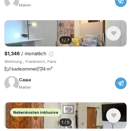
Makler
1
/
7
$1,346
/ monatlich
Wohnung , Frankreich, Paris
1 badezimmer
14 m²
Саша
Makler
Nebenkosten inklusive
1
/
5