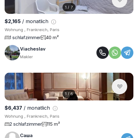
1
/
7
$2,165
/ monatlich
Wohnung , Frankreich, Paris
1 schlafzimmer
40 m²
Viacheslav
Makler
1
/
6
$6,437
/ monatlich
Wohnung , Frankreich, Paris
2 schlafzimmer
115 m²
Саша