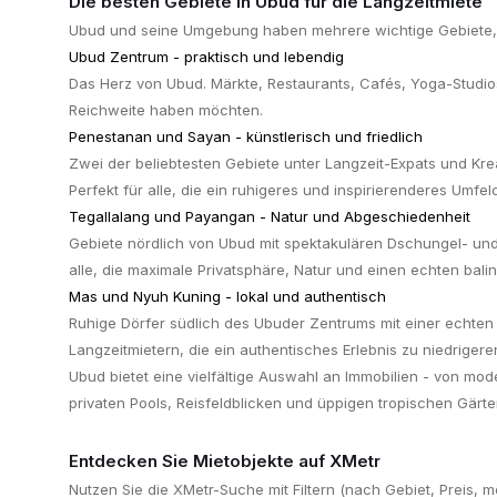
Die besten Gebiete in Ubud für die Langzeitmiete
Ubud und seine Umgebung haben mehrere wichtige Gebiete, d
Ubud Zentrum - praktisch und lebendig
Das Herz von Ubud. Märkte, Restaurants, Cafés, Yoga-Studios u
Reichweite haben möchten.
Penestanan und Sayan - künstlerisch und friedlich
Zwei der beliebtesten Gebiete unter Langzeit-Expats und Kr
Perfekt für alle, die ein ruhigeres und inspirierenderes Umf
Tegallalang und Payangan - Natur und Abgeschiedenheit
Gebiete nördlich von Ubud mit spektakulären Dschungel- und 
alle, die maximale Privatsphäre, Natur und einen echten bali
Mas und Nyuh Kuning - lokal und authentisch
Ruhige Dörfer südlich des Ubuder Zentrums mit einer echten 
Langzeitmietern, die ein authentisches Erlebnis zu niedriger
Ubud bietet eine vielfältige Auswahl an Immobilien - von m
privaten Pools, Reisfeldblicken und üppigen tropischen Gärten
Entdecken Sie Mietobjekte auf XMetr
Nutzen Sie die XMetr-Suche mit Filtern (nach Gebiet, Preis, möb