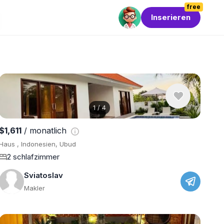
free
Inserieren
1
/
4
$1,611
/ monatlich
Haus , Indonesien, Ubud
2 schlafzimmer
Sviatoslav
Makler