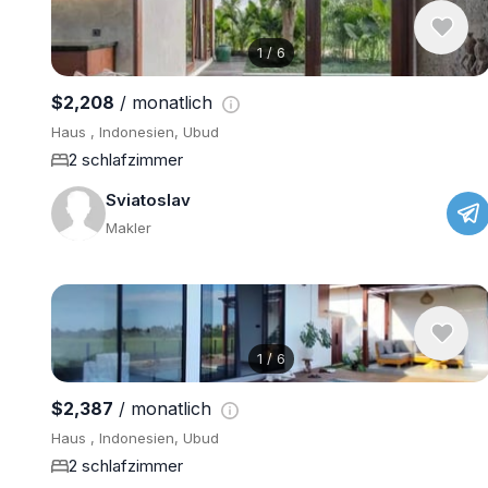
1
/
6
$2,208
/ monatlich
Haus , Indonesien, Ubud
2 schlafzimmer
Sviatoslav
Makler
1
/
6
$2,387
/ monatlich
Haus , Indonesien, Ubud
2 schlafzimmer