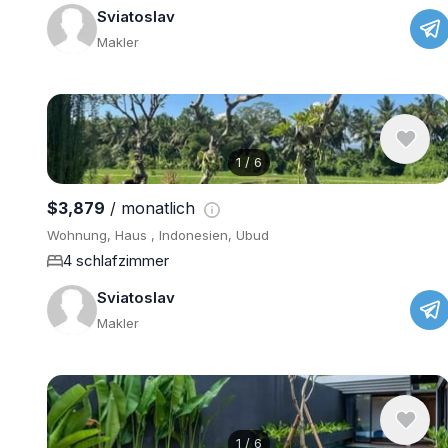
Sviatoslav
Makler
1
/
6
$3,879
/ monatlich
Wohnung, Haus , Indonesien, Ubud
4 schlafzimmer
Sviatoslav
Makler
1
/
6