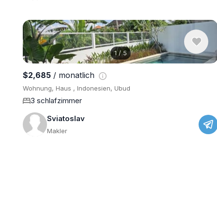
1
/
5
$2,685
/ monatlich
Wohnung, Haus , Indonesien, Ubud
3 schlafzimmer
Sviatoslav
Makler