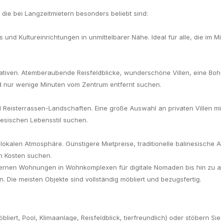
ie bei Langzeitmietern besonders beliebt sind:
nd Kultureinrichtungen in unmittelbarer Nähe. Ideal für alle, die im Mi
eativen. Atemberaubende Reisfeldblicke, wunderschöne Villen, eine B
eld nur wenige Minuten vom Zentrum entfernt suchen.
Reisterrassen-Landschaften. Eine große Auswahl an privaten Villen mit
nesischen Lebensstil suchen.
lokalen Atmosphäre. Günstigere Mietpreise, traditionelle balinesische 
en Kosten suchen.
odernen Wohnungen in Wohnkomplexen für digitale Nomaden bis hin zu at
. Die meisten Objekte sind vollständig möbliert und bezugsfertig.
liert, Pool, Klimaanlage, Reisfeldblick, tierfreundlich) oder stöbern Sie