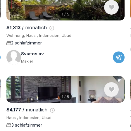
1
/
5
$1,313
/ monatlich
Wohnung, Haus , Indonesien, Ubud
2 schlafzimmer
Sviatoslav
Makler
1
/
6
$4,177
/ monatlich
Haus , Indonesien, Ubud
3 schlafzimmer