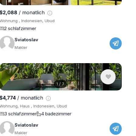
$2,088
/ monatlich
Wohnung , Indonesien, Ubud
2 schlafzimmer
Sviatoslav
Makler
1
/
7
$4,774
/ monatlich
Wohnung, Haus , Indonesien, Ubud
3 schlafzimmer
4 badezimmer
Sviatoslav
Makler