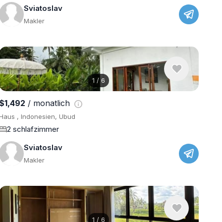
Sviatoslav
Makler
1
/
6
$1,492
/ monatlich
Haus , Indonesien, Ubud
2 schlafzimmer
Sviatoslav
Makler
1
/
6