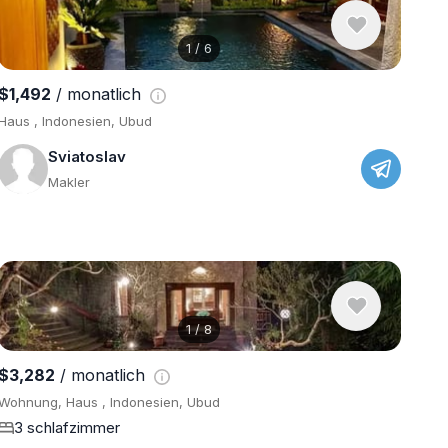
1
/
6
$1,492
/ monatlich
Haus , Indonesien, Ubud
Sviatoslav
Makler
1
/
8
$3,282
/ monatlich
Wohnung, Haus , Indonesien, Ubud
3 schlafzimmer