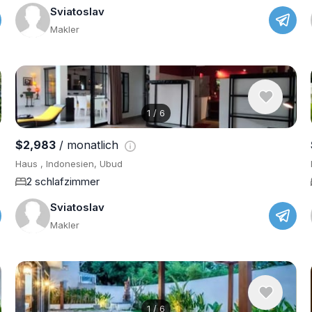
Sviatoslav
Makler
1
/
6
$2,983
/ monatlich
Haus , Indonesien, Ubud
2 schlafzimmer
Sviatoslav
Makler
1
/
6