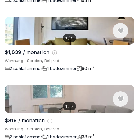
2 schlafzimmer
1 badezimmer
64 m²
1
/
9
$1,639
/ monatlich
Wohnung , Serbien, Belgrad
2 schlafzimmer
1 badezimmer
60 m²
1
/
7
$819
/ monatlich
Wohnung , Serbien, Belgrad
2 schlafzimmer
1 badezimmer
38 m²