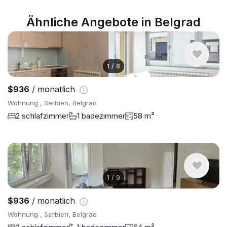
Ähnliche Angebote in Belgrad
1
/
8
$936
/ monatlich
Wohnung , Serbien, Belgrad
2 schlafzimmer
1 badezimmer
58 m²
1
/
9
$936
/ monatlich
Wohnung , Serbien, Belgrad