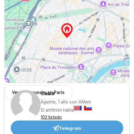
Ver 133 anuncio en París
Саша
Agente, 1 año con XMetr
El anfitrión habla
102 listado
Telegram