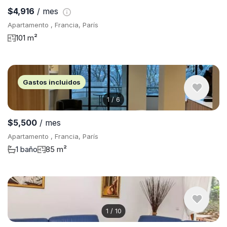
$4,916
/ mes
Apartamento , Francia, París
101 m²
Gastos incluidos
1
/
6
$5,500
/ mes
Apartamento , Francia, París
1 baño
85 m²
1
/
10