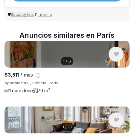
Security tips
Informe
🛡
🚩
Anuncios similares en París
1
/
6
$3,511
/ mes
Apartamento , Francia, París
1 dormitorio
70 m²
1
/
10