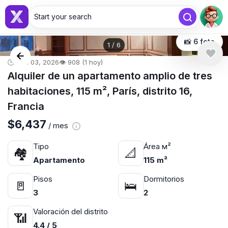
Start your search
📸 6 foto
1
/
6
🕒 feb. 03, 2026
👁️ 908 (1 hoy)
Alquiler de un apartamento amplio de tres
habitaciones, 115 m², París, distrito 16,
Francia
$6,437
/ mes
Tipo
Área м²
🏘
📐
Apartamento
115 m²
Pisos
Dormitorios
🚪
🛌
3
2
Valoración del distrito
📶
4.4 / 5