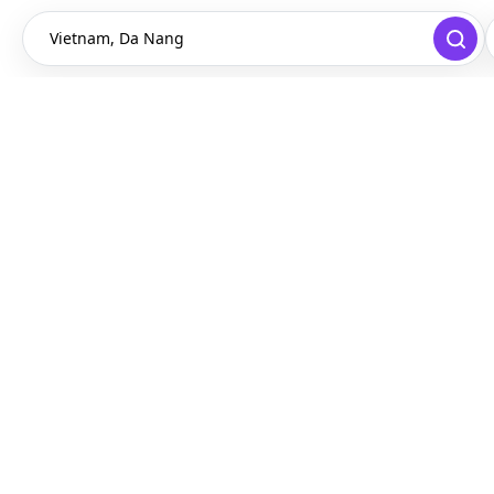
Vietnam, Da Nang
ietnam, Da Nang
Video
1
/
9
$951
/ mes
Penthouse , Vietnam, Da Nang
68 m²
2 dormitorio
1 baño