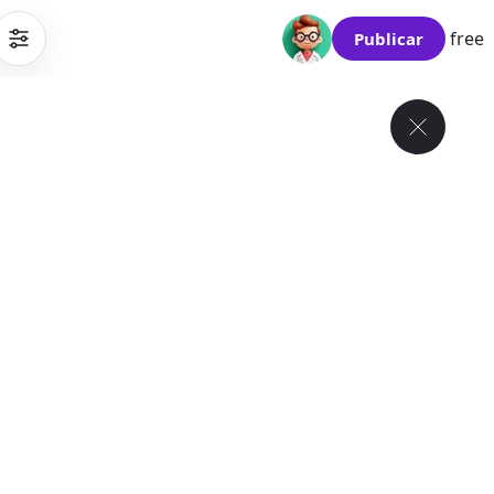
free
Publicar
1
/
10
$495
/ mes
Apartamento , Vietnam, Da Nang
50 m²
1 dormitorio
1 baño