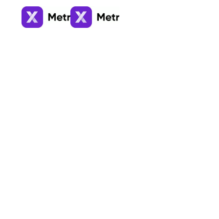
Vietnam, Da Nang
Alquiler a largo plazo de apartamentos y casas en V
827
anuncios
↓
Video
1
/
7
$628
/ mes
Apartamento , Vietnam, Da Nang
45 m²
1 dormitorio
1 baño