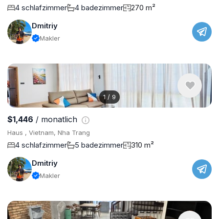
4 schlafzimmer
4 badezimmer
270 m²
Dmitriy
Makler
1
/
9
$1,446
/ monatlich
Haus , Vietnam, Nha Trang
4 schlafzimmer
5 badezimmer
310 m²
Dmitriy
Makler