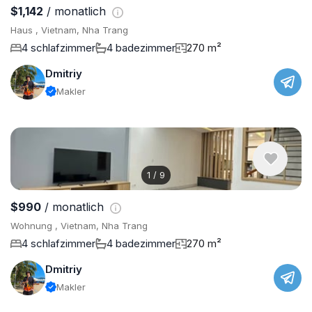
$1,142
/ monatlich
Haus , Vietnam, Nha Trang
4 schlafzimmer
4 badezimmer
270 m²
Dmitriy
Makler
1
/
9
$990
/ monatlich
Wohnung , Vietnam, Nha Trang
4 schlafzimmer
4 badezimmer
270 m²
Dmitriy
Makler