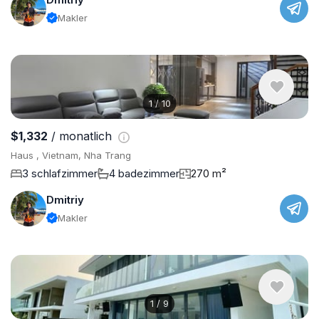
Makler
1
/
10
$1,332
/ monatlich
Haus , Vietnam, Nha Trang
3 schlafzimmer
4 badezimmer
270 m²
Dmitriy
Makler
1
/
9