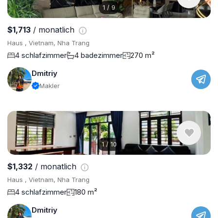
1
/
9
$1,713
/ monatlich
Haus , Vietnam, Nha Trang
4 schlafzimmer
4 badezimmer
270 m²
Dmitriy
Makler
1
/
10
$1,332
/ monatlich
Haus , Vietnam, Nha Trang
4 schlafzimmer
180 m²
Dmitriy