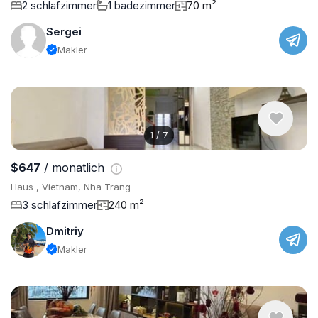
2 schlafzimmer
1 badezimmer
70 m²
Sergei
Makler
1
/
7
$647
/ monatlich
Haus , Vietnam, Nha Trang
3 schlafzimmer
240 m²
Dmitriy
Makler