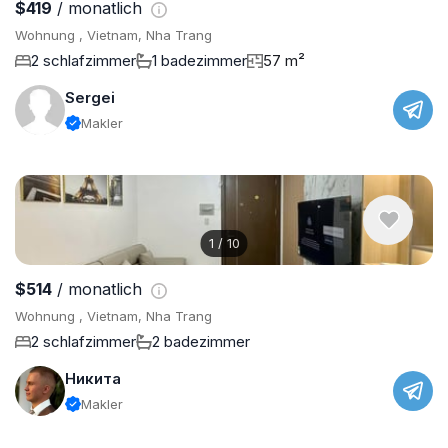
$419
/ monatlich
Wohnung , Vietnam, Nha Trang
2 schlafzimmer
1 badezimmer
57 m²
Sergei
Makler
1
/
10
$514
/ monatlich
Wohnung , Vietnam, Nha Trang
2 schlafzimmer
2 badezimmer
Никита
Makler