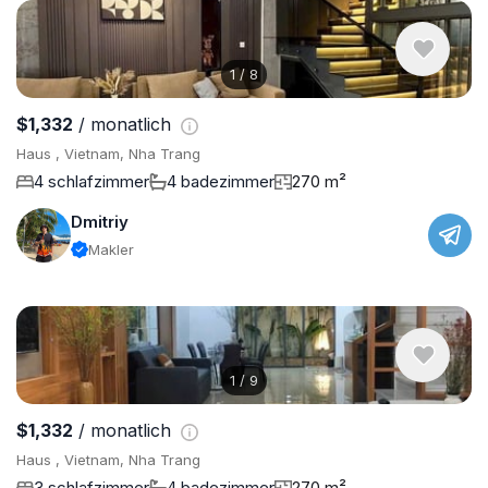
1
/
8
$1,332
/ monatlich
Haus , Vietnam, Nha Trang
4 schlafzimmer
4 badezimmer
270 m²
Dmitriy
Makler
1
/
9
$1,332
/ monatlich
Haus , Vietnam, Nha Trang
3 schlafzimmer
4 badezimmer
270 m²