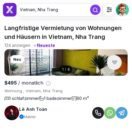
Vietnam, Nha Trang
Langfristige Vermietung von Wohnungen
und Häusern in Vietnam, Nha Trang
124
anzeigen
↓
Neu
1
/
8
$495
/ monatlich
Wohnung , Vietnam, Nha Trang
1 schlafzimmer
1 badezimmer
60 m²
Lê Anh Toàn
Makler