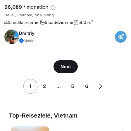
$6,089
/ monatlich
Haus , Vietnam, Nha Trang
5 schlafzimmer
5 badezimmer
500 m²
Dmitriy
Makler
Next
1
2
...
5
6
Top-Reiseziele, Vietnam