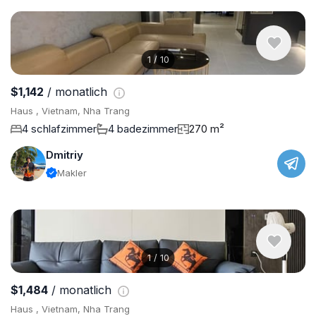
1
/
10
$1,142
/ monatlich
Haus , Vietnam, Nha Trang
4 schlafzimmer
4 badezimmer
270 m²
Dmitriy
Makler
1
/
10
$1,484
/ monatlich
Haus , Vietnam, Nha Trang