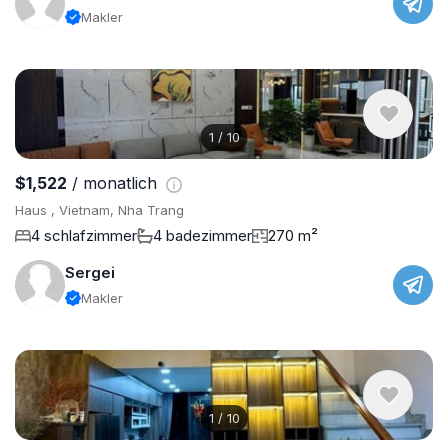
Makler
1
/
10
$1,522
/ monatlich
Haus , Vietnam, Nha Trang
4 schlafzimmer
4 badezimmer
270 m²
Sergei
Makler
1
/
10