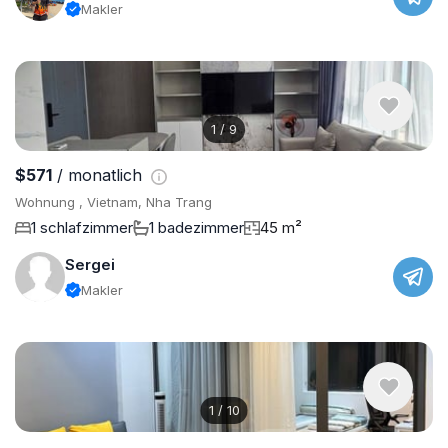
Makler
1
/
9
$571
/ monatlich
Wohnung , Vietnam, Nha Trang
1 schlafzimmer
1 badezimmer
45 m²
Sergei
Makler
1
/
10