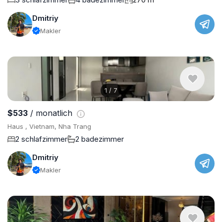
Dmitriy
Makler
1
/
7
$533
/ monatlich
Haus , Vietnam, Nha Trang
2 schlafzimmer
2 badezimmer
Dmitriy
Makler