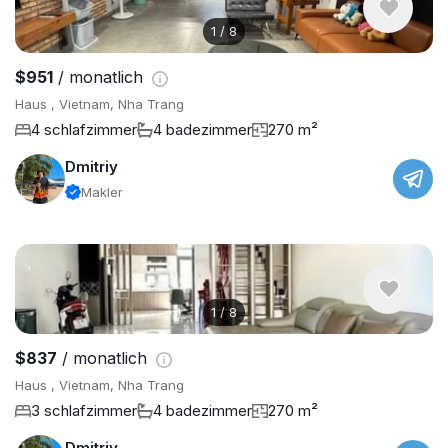
1
/
8
$951
/ monatlich
Haus , Vietnam, Nha Trang
4 schlafzimmer
4 badezimmer
270 m²
Dmitriy
Makler
1
/
8
$837
/ monatlich
Haus , Vietnam, Nha Trang
3 schlafzimmer
4 badezimmer
270 m²
Dmitriy