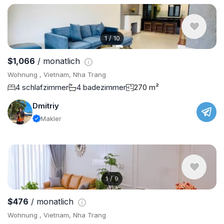
1
/
10
$1,066
/ monatlich
Wohnung , Vietnam, Nha Trang
4 schlafzimmer
4 badezimmer
270 m²
Dmitriy
Makler
1
/
9
$476
/ monatlich
Wohnung , Vietnam, Nha Trang