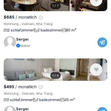
1
/
7
$685
/ monatlich
Wohnung , Vietnam, Nha Trang
2 schlafzimmer
2 badezimmer
80 m²
Sergei
Makler
1
/
5
$495
/ monatlich
Wohnung , Vietnam, Nha Trang
1 schlafzimmer
1 badezimmer
45 m²
Sergei